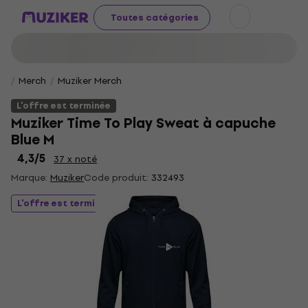
Toutes catégories
Merch
Muziker Merch
L'offre est terminée
Muziker Time To Play Sweat à capuche
Blue M
4,3
/5
37 x noté
Marque:
Muziker
Code produit:
332493
L'offre est terminée