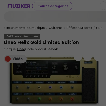
Toutes catégories
Instruments de musique
Guitares
Effets Guitares
Multi-
L'offre est terminée
Line6 Helix Gold Limited Edition
Marque:
Line6
Code produit:
331641
L'offre est terminée
Vidéo