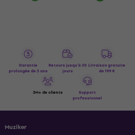
Garantie
Retours jusqu’à 30
Livraison gratuite
prolongée de 3 ans
jours
de 199 €
3M+ de clients
Support
professionnel
Muziker