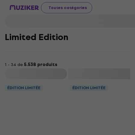
Toutes catégories
Limited Edition
1 - 34 de
5.538 produits
Filtrer
ÉDITION LIMITÉE
ÉDITION LIMITÉE