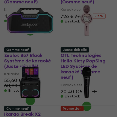
(Comme neuf)
(Comme neuf)
Karaoke set
Karaoke set
442 €
454,41 €
726 €
777 €
- 7 %
En stock
En stock
Comme neuf
Juste déballé
Zealot S57 Black
OTL Technologies
Système de karaoké
Hello Kitty PopSing
(Juste déballé)
LED Système de
karaoké (Comme
Karaoke set
neuf)
55,60 €
60,80 €
Karaoke set
- 9 %
En stock
20,40 €
21,09 €
En stock
Comme neuf
Promotion
Ikarao Break X2
Superlux DM102