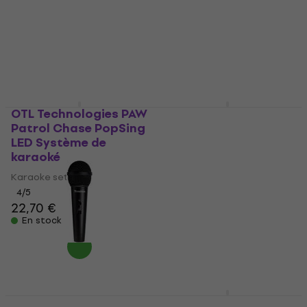
karaoké
karaoké
Karaoke set
Karaoke set
4
/5
4
/5
21,40 €
21,80 €
21,30 €
En stock
En stock
OTL Technologies PAW
Ikarao Break X2
Patrol Chase PopSing
Système de karaoké
LED Système de
Karaoke set
karaoké
5
/5
Karaoke set
593 €
En stock
4
/5
22,70 €
En stock
Superlux DM102
OTL Technologies