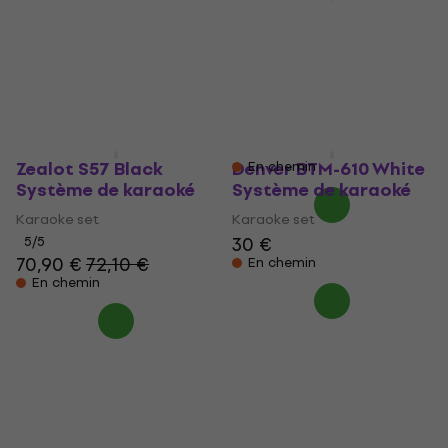
de karaoké
OTL Technologies
Hello Kitty PopSing
Karaoke set
LED Set Système de
5
/5
karaoké
29,90 €
En chemin
Karaoke set
5
/5
28,40 €
Zealot S57 Black
Denver BTM-610 White
En chemin
Système de karaoké
Système de karaoké
Karaoke set
Karaoke set
30 €
5
/5
70,90 €
72,10 €
En chemin
En chemin