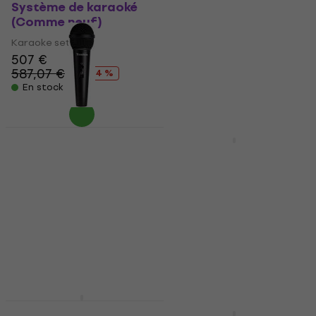
Système de karaoké
Système de karaoké
(Comme neuf)
(Juste déballé)
Karaoke set
Karaoke set
507 €
7,69 €
8,99 €
587,07 €
- 14 %
En stock
En stock
Nouveauté
Superlux DM102
Zealot S66M Système
Système de karaoké
de karaoké
(Comme neuf)
Karaoke set
Karaoke set
5
/5
38,90 €
6,49 €
7,19 €
48,40 €
- 20 %
En stock
En chemin
Zealot S61M Système