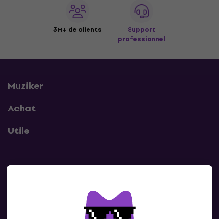
3M+ de clients
Support
professionnel
Muziker
Achat
Utile
Contacts
Contacte nous