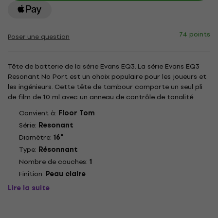
74 points
Poser une question
Tête de batterie de la série Evans EQ3. La série Evans EQ3
Resonant No Port est un choix populaire pour les joueurs et
les ingénieurs. Cette tête de tambour comporte un seul pli
de film de 10 ml avec un anneau de contrôle de tonalité
interne de 10 ml, délivrant un son chaud et percutant avec
Convient à:
Floor Tom
une décroissance courte et contrôlée. .
Série:
Resonant
Diamètre:
16"
Type:
Résonnant
Nombre de couches:
1
Finition:
Peau claire
Lire la suite