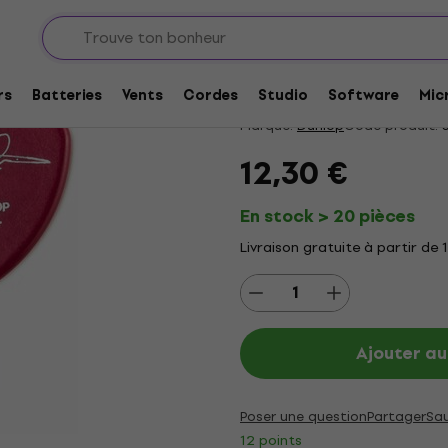
uitares
Médiators
Médiators - extra heavy
Dunlop John Petrucc
4,85
/5
18 x noté
rs
Batteries
Vents
Cordes
Studio
Software
Mic
Marque:
Dunlop
Code produit:
3
12,30 €
En stock > 20 pièces
Livraison gratuite à partir de 
Ajouter au
Poser une question
Partager
Sa
12 points