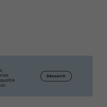
s,
istes
Découvrir
qualité
 un