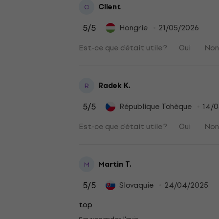
Client
C
5
/5
Hongrie
21/05/2026
Est-ce que c'était utile ?
Oui
No
Radek K.
R
5
/5
République Tchèque
14/
Est-ce que c'était utile ?
Oui
No
Martin T.
M
5
/5
Slovaquie
24/04/2025
top