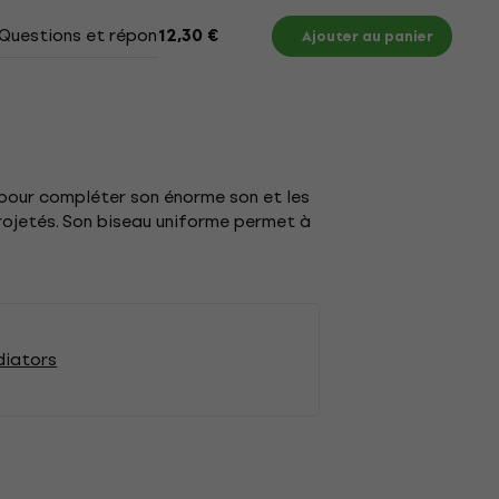
Questions et réponses
Documents
12,30 €
Ajouter au panier
 pour compléter son énorme son et les
projetés. Son biseau uniforme permet à
diators