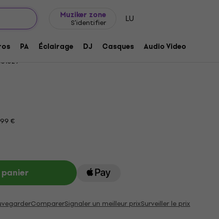
Idée de cadeau
FAQ
Muziker Blog
Muziker zone
LU
S'identifier
i Flow 3 Médiators
ros
PA
Éclairage
DJ
Casques
Audio Video
Acces
31629
199 €
 panier
uvegarder
Comparer
Signaler un meilleur prix
Surveiller le prix