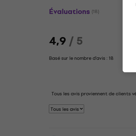
Évaluations
(18)
4,9
/ 5
Basé sur le nombre d'avis : 18
Tous les avis proviennent de clients v