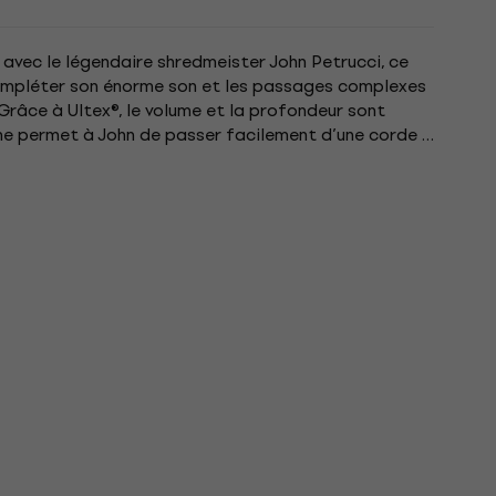
avec le légendaire shredmeister John Petrucci, ce
ompléter son énorme son et les passages complexes
. Grâce à Ultex®, le volume et la profondeur sont
me permet à John de passer facilement d’une corde à
.