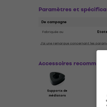
Paramètres et spécifica
De campagne
Fabriquée au
Etats
J'ai une remarque concernant les param
Accessoires recommand
Supports de
médiators