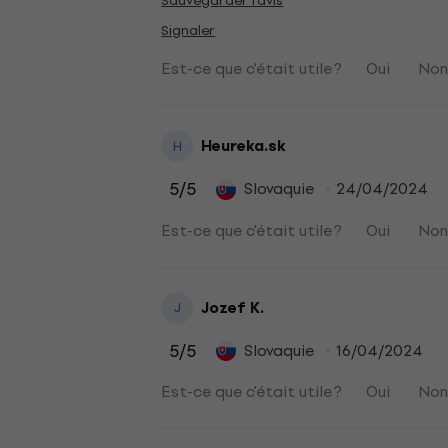
Sauvegarder l'avis
Signaler
Est-ce que c'était utile ?
Oui
No
Heureka.sk
H
5
/5
Slovaquie
24/04/2024
Est-ce que c'était utile ?
Oui
No
Jozef K.
J
5
/5
Slovaquie
16/04/2024
Est-ce que c'était utile ?
Oui
No