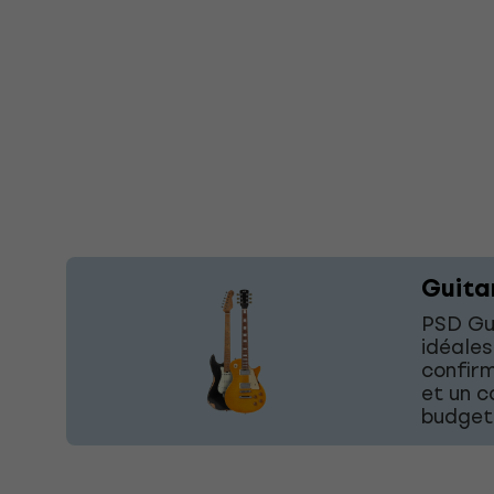
Guita
PSD Gui
idéales
confirm
et un c
budget 