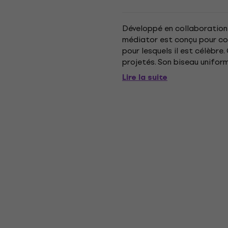
Développé en collaboration 
médiator est conçu pour c
pour lesquels il est célèbre
projetés. Son biseau unifor
l’autre. Disponible en 2.0mm. 
Lire la suite