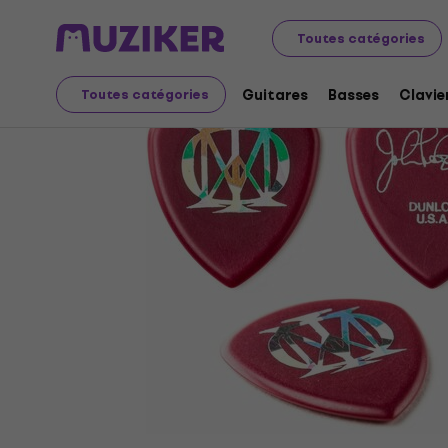
Instruments de musique
Guitares
Accessoires pour g
Toutes catégories
Guitares
Basses
Clavie
Toutes catégories