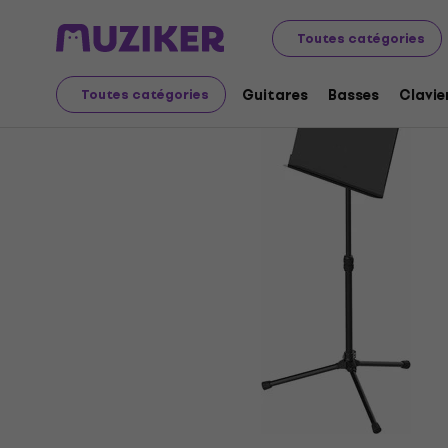
Instruments de musique
Accessoires
Pieds et suppor
Toutes catégories
Guitares
Basses
Clavie
Toutes catégories
L'offre est terminée