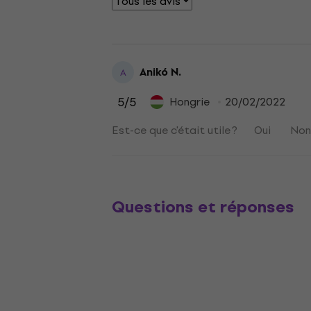
Anikó N.
A
5
/5
Hongrie
20/02/2022
Est-ce que c'était utile ?
Oui
No
Questions et réponses