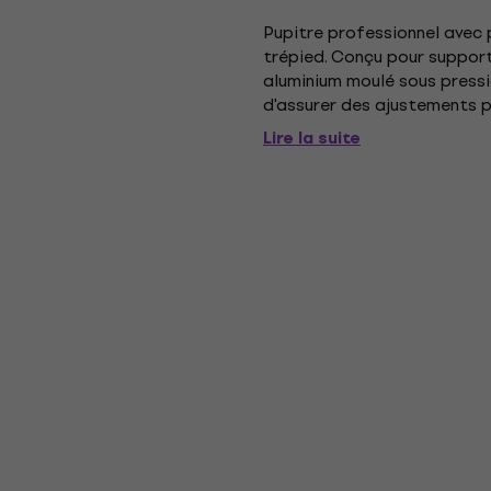
Pupitre professionnel avec 
trépied. Conçu pour supporte
aluminium moulé sous pressio
d'assurer des ajustements p
durabilité dans le temps. Le..
Lire la suite