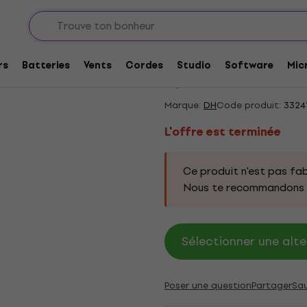
ts
Pupitres et accessoires
Pupitres
L'offre est terminée
DH DHMSS30 Pupitr
rs
Batteries
Vents
Cordes
Studio
Software
Mic
5
/5
1 x noté
Marque:
DH
Code produit:
3324
L'offre est terminée
Ce produit n'est pas fab
Nous te recommandons d
Sélectionner une alte
Poser une question
Partager
Sa