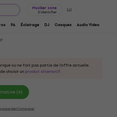
Idée de cadeau
FAQ
Muziker Blog
Muziker zone
LU
S'identifier
e
ros
PA
Éclairage
DJ
Casques
Audio Video
Acces
17
riqué ou ne fait pas partie de l'offre actuelle.
e choisir un
produit alternatif
.
rnative (4)
uvegarder
Comparer