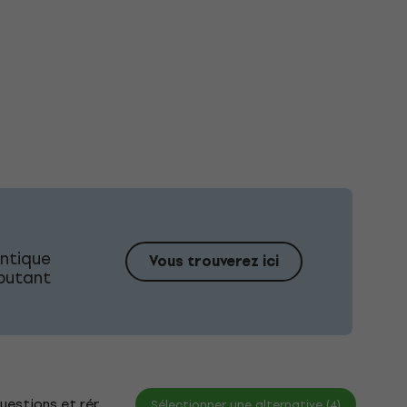
ntique
Vous trouverez ici
ébutant
uestions et réponses
Documents
Sélectionner une alternative (4)