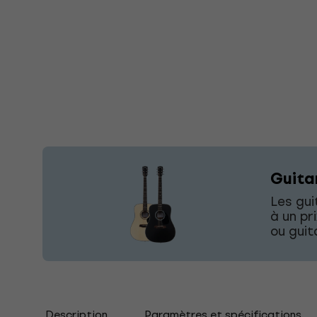
Guita
Les gu
à un pr
ou guit
Description
Paramètres et spécifications