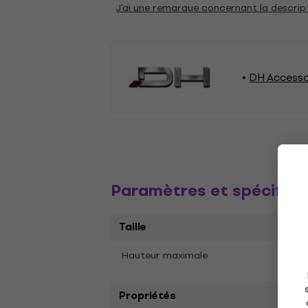
J'ai une remarque concernant la descrip
DH Accesso
Paramètres et spécifica
Taille
1250
Hauteur maximale
Propriétés