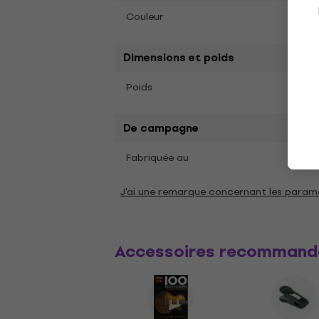
Noir
Couleur
Dimensions et poids
2,6 k
Poids
De campagne
Fabriquée au
Chin
J'ai une remarque concernant les param
Accessoires recommand