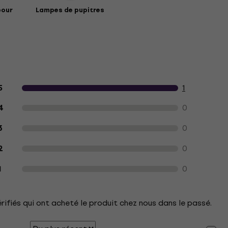
pour
Lampes de pupitres
Avis des clients sur le produit
1
5
0
4
0
3
0
2
0
1
érifiés qui ont acheté le produit chez nous dans le passé.