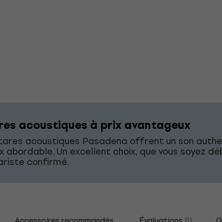
res acoustiques à prix avantageux
itares acoustiques Pasadena offrent un son authe
ix abordable. Un excellent choix, que vous soyez d
ariste confirmé.
Accessoires recommandés
Évaluations
(1)
Q