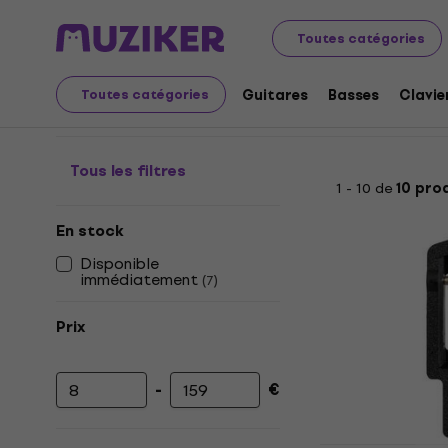
Instruments de musique
Vents
Accessoires pour inst
Toutes catégories
Mécanisme de réglage 
Guitares
Basses
Clavie
Toutes catégories
Tous les filtres
1 - 10 de
10 pro
En stock
Disponible
immédiatement
(
7
)
Prix
-
€
Prix minimum
Prix maximum