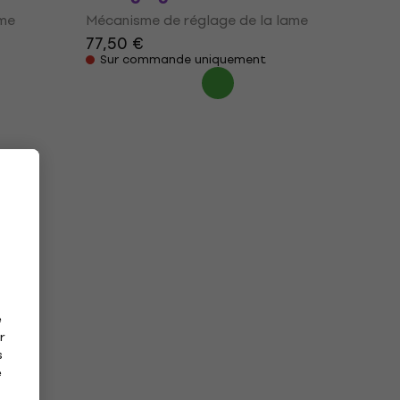
ame
Mécanisme de réglage de la lame
77,50 €
Sur commande uniquement
e
r
s
e