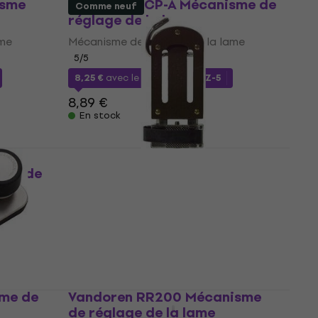
isme
Latone SPPCP-A Mécanisme de
Comme neuf
réglage de la lame
ame
Mécanisme de réglage de la lame
5
/5
8,25 €
avec le code
MUZMUZ-5
8,89 €
En stock
sme de
GEWA 750738 Mécanisme de
mme
réglage de la lame (Comme
neuf)
ame
Mécanisme de réglage de la lame
65,20 €
68,30 €
En stock
me de
Vandoren RR200 Mécanisme
de réglage de la lame