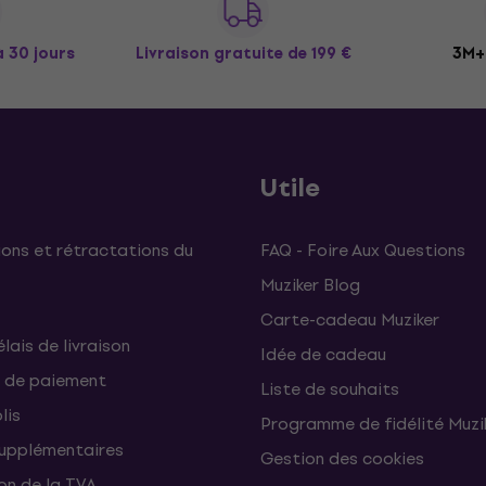
à 30 jours
Livraison gratuite
de 199 €
3M+ 
Utile
ons et rétractations du
FAQ - Foire Aux Questions
Muziker Blog
Carte-cadeau Muziker
élais de livraison
Idée de cadeau
 de paiement
Liste de souhaits
lis
Programme de fidélité Muzi
supplémentaires
Gestion des cookies
on de la TVA