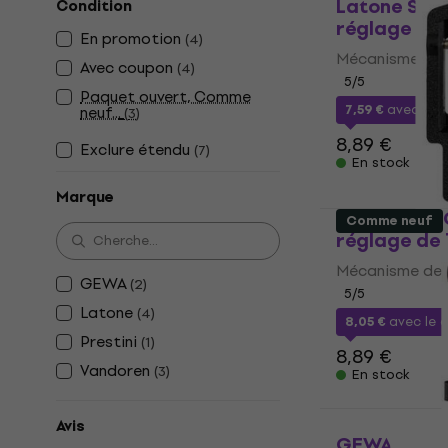
Latone SPP
Condition
réglage de 
En promotion
(
4
)
Mécanisme de 
Avec coupon
(
4
)
5
/5
Paquet ouvert, Comme
7,59 €
avec le 
neuf...
(
3
)
8,89 €
Exclure étendu
(
7
)
En stock
Marque
Latone SPP
Comme neuf
réglage de 
Mécanisme de 
GEWA
(
2
)
5
/5
Latone
(
4
)
8,05 €
avec le
Prestini
(
1
)
8,89 €
Vandoren
(
3
)
En stock
Avis
GEWA 7507