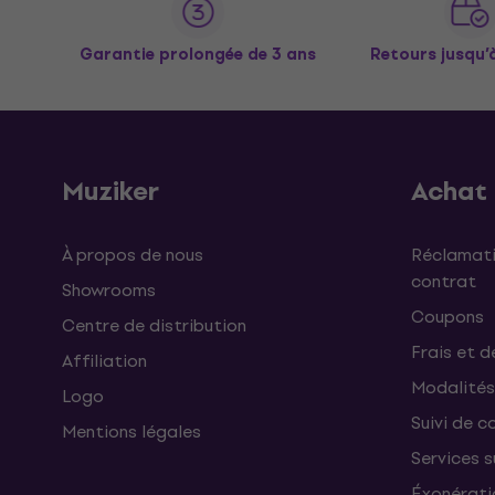
Garantie prolongée de 3 ans
Retours jusqu’
Muziker
Achat
À propos de nous
Réclamati
contrat
Showrooms
Coupons
Centre de distribution
Frais et d
Affiliation
Modalités
Logo
Suivi de co
Mentions légales
Services 
Éxonérati