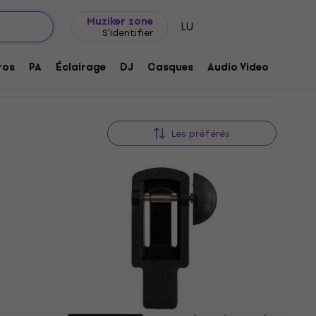
Idée de cadeau
FAQ
Muziker Blog
lame
Muziker zone
LU
S'identifier
ros
PA
Éclairage
DJ
Casques
Audio Video
Acces
Les préférés