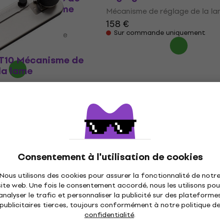
 la lame (Comme
Mécanisme de réglage de la l
158 €
Sur commande uniquement
réglage de la lame
0 €
T10 Mécanisme de
la lame
réglage de la lame
e uniquement
Consentement à l'utilisation de cookies
Nous utilisons des cookies pour assurer la fonctionnalité de notr
site web. Une fois le consentement accordé, nous les utilisons pou
analyser le trafic et personnaliser la publicité sur des plateforme
publicitaires tierces, toujours conformément à notre politique d
confidentialité
.