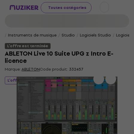
Toutes catégories
Instruments de musique
Studio
Logiciels Studio
Logiciels
L'offre est terminée
ABLETON Live 10 Suite UPG z Intro E-
licence
Marque:
ABLETON
Code produit:
332457
L'offre est terminée