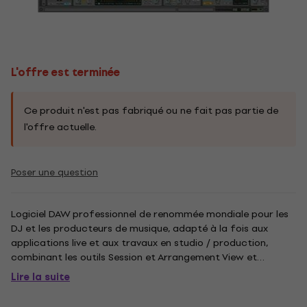
L'offre est terminée
Ce produit n'est pas fabriqué ou ne fait pas partie de
l'offre actuelle.
Poser une question
Logiciel DAW professionnel de renommée mondiale pour les
DJ et les producteurs de musique, adapté à la fois aux
applications live et aux travaux en studio / production,
combinant les outils Session et Arrangement View et
offrant un accès rapide et intuitif à la composition, aux
Lire la suite
performances flexibles et aux improvisations. La version
«Suite»...