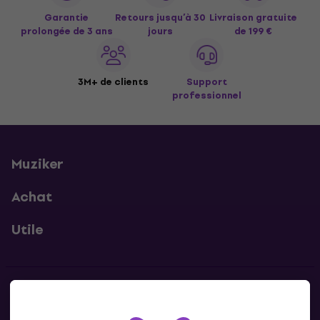
Garantie
Retours jusqu’à 30
Livraison gratuite
prolongée de 3 ans
jours
de 199 €
3M+ de clients
Support
professionnel
Muziker
Achat
Utile
Contacts