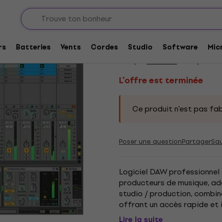
iciels séquenceurs et studios virtuels
L'offre est terminée
ABLETON Live 10 Sta
rs
Batteries
Vents
Cordes
Studio
Software
Mic
Marque:
ABLETON
Code produit
L'offre est terminée
Ce produit n'est pas fab
Poser une question
Partager
Sa
Logiciel DAW professionnel
producteurs de musique, ada
studio / production, combin
offrant un accès rapide et 
et aux improvisations. La ver
Lire la suite