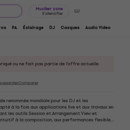
Idée de cadeau
FAQ
Muziker Blog
Muziker zone
LU
S'identifier
ndard UPG z Intro E-licence
ros
PA
Éclairage
DJ
Casques
Audio Video
Acces
:
332459
riqué ou ne fait pas partie de l'offre actuelle.
uvegarder
Comparer
 de renommée mondiale pour les DJ et les
pté à la fois aux applications live et aux travaux en
ant les outils Session et Arrangement View et
intuitif à la composition, aux performances flexibles
sion «Suite»...