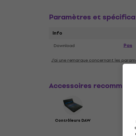
Paramètres et spécifica
Info
Pas
Download
J'ai une remarque concernant les param
Accessoires recommand
Contrôleurs DAW