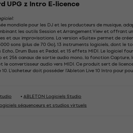
d UPG z Intro E-licence
giciel:
e mondiale pour les DJ et les producteurs de musique, adapt
mbinant les outils Session et Arrangement View et offrant un 
s et aux improvisations. La version «Suite» permet de créer 
5000 sons (plus de 70 Go), 13 instruments logiciels, dont le 
 Echo, Drum Buss et Pedal, et 15 effets MIDI. Le logiciel fou
o et 256 canaux de sortie audio mono, la fonction Capture, l
le convertisseur audio vers MIDI. Ce produit sert de licence
e 10. L’acheteur doit posséder l’Ableton Live 10 Intro pour pou
tudio
ABLETON Logiciels Studio
iciels séquenceurs et studios virtuels