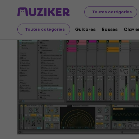
Instruments de musique
Studio
Logiciels Studio
Log
Toutes catégories
Guitares
Basses
Clavie
Toutes catégories
L'offre est terminée