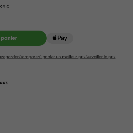
199 €
 panier
uvegarder
Comparer
Signaler un meilleur prix
Surveiller le prix
lack