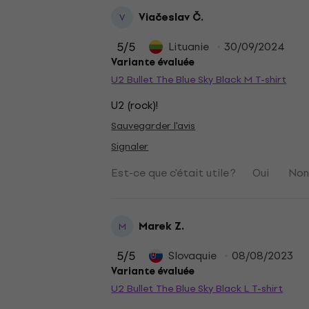
Viačeslav Č.
V
5
/5
Lituanie
30/09/2024
Variante évaluée
U2 Bullet The Blue Sky Black M T-shirt
U2 (rock)!
Sauvegarder l'avis
Signaler
Est-ce que c'était utile ?
Oui
No
Marek Z.
M
5
/5
Slovaquie
08/08/2023
Variante évaluée
U2 Bullet The Blue Sky Black L T-shirt