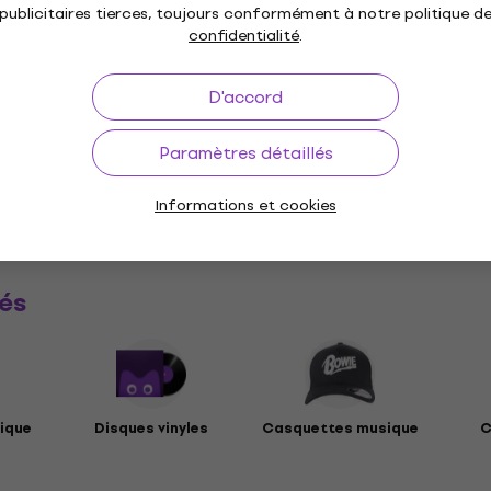
n doux
Spécifications matérielles
publicitaires tierces, toujours conformément à notre politique d
confidentialité
.
 classique
D'accord
Paramètres détaillés
tes
Informations et cookies
ètres
és
ique
Disques vinyles
Casquettes musique
C