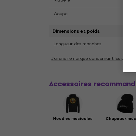
Matière
Coto
Coupe
Coupe
Dimensions et poids
Cour
Longueur des manches
J'ai une remarque concernant les param
Accessoires recommand
Hoodies musicales
Chapeaux mus