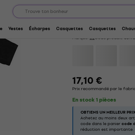
U2 Bullet The Blue Sk
4,9
/5
12 x noté
e
Vestes
Écharpes
Casquettes
Casquettes
Chaus
Marque:
U2
Code produit:
3319
17,10 €
Prix recommandé par le fabric
En stock 1 pièces
OBTIENS UN MEILLEUR PRI
Achetez au moins deux arti
code dans le panier
code 
réduction est importante.