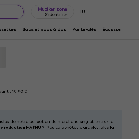
Idée de cadeau
FAQ
Muziker Blog
Muziker zone
LU
S'identifier
y Black XL T-shirt
settes
Sacs et sacs à dos
Porte-clés
Écussons/badg
39
ant : 19,90 €
X
cles de notre collection de merchandising et entrez le
de réduction MASHUP
. Plus tu achètes d'articles, plus la