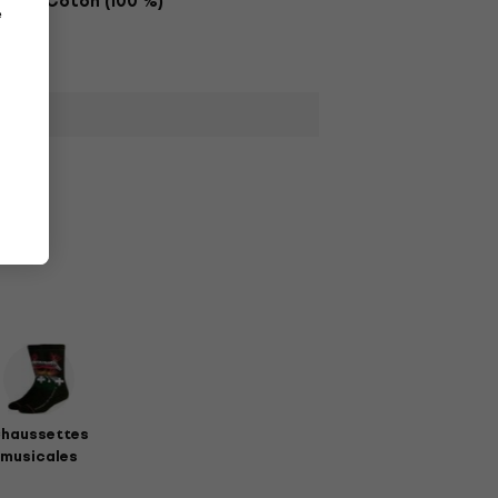
Coton (100 %)
e
haussettes
musicales