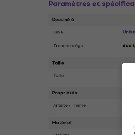
Paramètres et spécifica
Destiné à
Unis
Sexe
Tranche d'âge
Adult
Taille
XL
Taille
Propriétés
Artiste / Thème
U2
Matériel