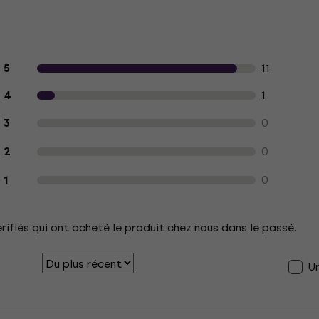
Avis des clients sur le produit
11
5
1
4
0
3
0
2
0
1
érifiés qui ont acheté le produit chez nous dans le passé.
U