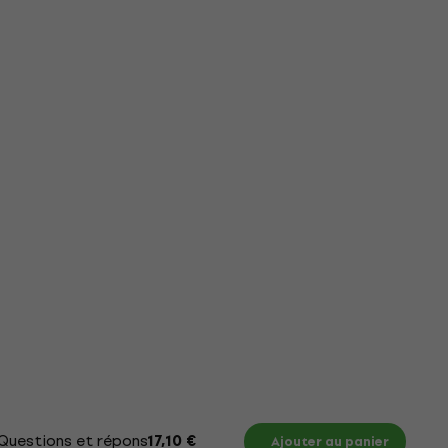
Questions et réponses
Documents
Tableau des 
17,10 €
Ajouter au panier