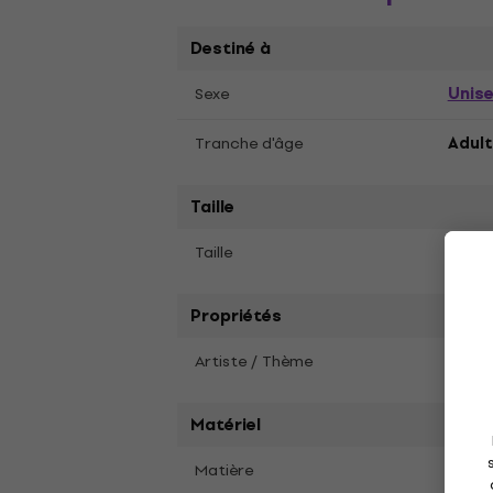
Destiné à
Unis
Sexe
Tranche d'âge
Adult
Taille
L
Taille
Propriétés
Artiste / Thème
The E
Matériel
Matière
Coto