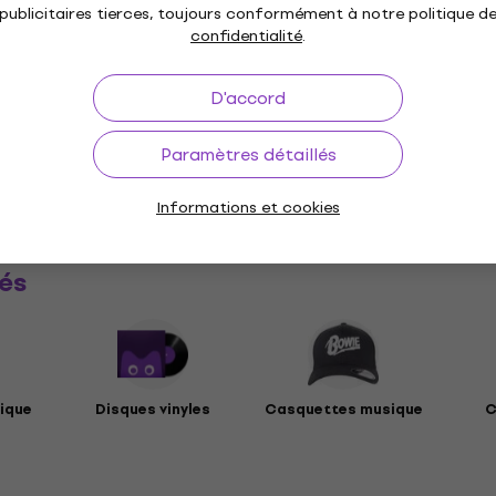
publicitaires tierces, toujours conformément à notre politique d
 classique
confidentialité
.
D'accord
tes
Paramètres détaillés
ètres
Informations et cookies
és
ique
Disques vinyles
Casquettes musique
C