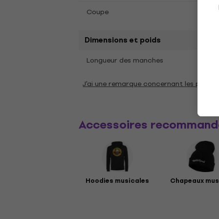
Coupe
Coupe
Dimensions et poids
Cour
Longueur des manches
J'ai une remarque concernant les param
Accessoires recommand
Hoodies musicales
Chapeaux mus