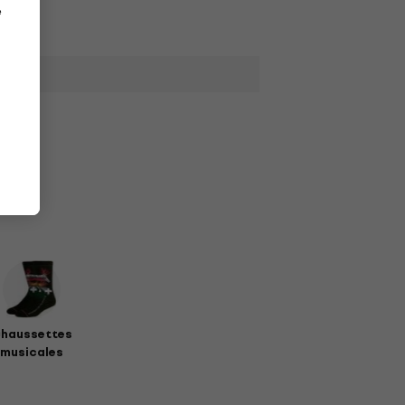
e
haussettes
musicales