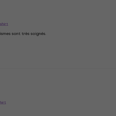
shirt
hismes sont très soignés.
n
hirt
n