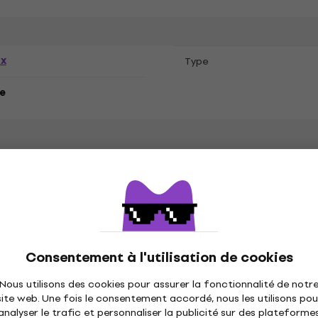
ex
Type
e
xploited
Consentement à l'utilisation de cookies
Nous utilisons des cookies pour assurer la fonctionnalité de notr
site web. Une fois le consentement accordé, nous les utilisons pou
n
Spécifications matérielles
analyser le trafic et personnaliser la publicité sur des plateforme