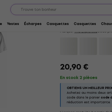
The Exploited Punks 
4,8
/5
28 x noté
e
Vestes
Écharpes
Casquettes
Casquettes
Chaus
Marque:
The Exploited
Code pro
20,90 €
En stock 2 pièces
OBTIENS UN MEILLEUR PRI
Achetez au moins deux arti
code dans le panier
code 
réduction est importante.