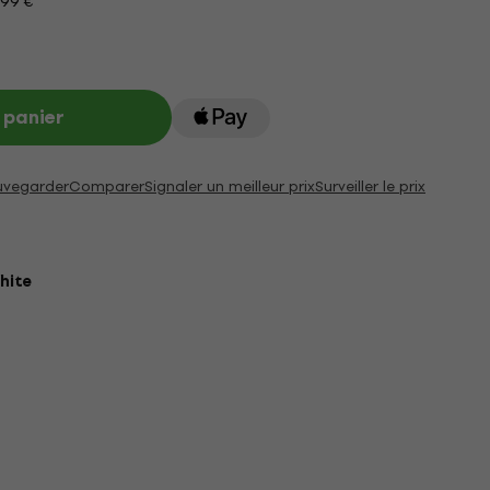
199 €
 panier
uvegarder
Comparer
Signaler un meilleur prix
Surveiller le prix
hite