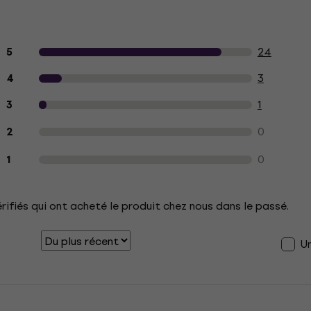
Avis des clients sur le produit
24
5
3
4
1
3
0
2
0
1
érifiés qui ont acheté le produit chez nous dans le passé.
U