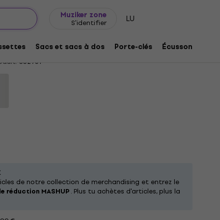
Idée de cadeau
FAQ
Muziker Blog
Muziker zone
LU
S'identifier
Not Dead White L T-shirt
settes
Sacs et sacs à dos
Porte-clés
Écussons/badg
duit:
332951
X
cles de notre collection de merchandising et entrez le
de réduction MASHUP
. Plus tu achètes d'articles, plus la