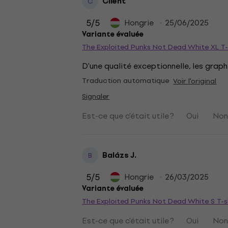
Client
C
5
/5
Hongrie
25/06/2025
Variante évaluée
The Exploited Punks Not Dead White XL T-
D'une qualité exceptionnelle, les grap
Traduction automatique
Voir l'original
Signaler
Est-ce que c'était utile ?
Oui
No
Balázs J.
B
5
/5
Hongrie
26/03/2025
Variante évaluée
The Exploited Punks Not Dead White S T-s
Est-ce que c'était utile ?
Oui
No