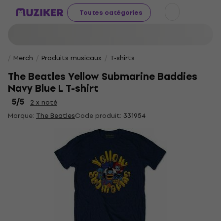
Toutes catégories
Merch
Produits musicaux
T-shirts
The Beatles Yellow Submarine Baddies
Navy Blue L T-shirt
5
/5
2 x noté
Marque:
The Beatles
Code produit:
331954