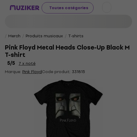
Toutes catégories
Merch
Produits musicaux
T-shirts
Pink Floyd Metal Heads Close-Up Black M
T-shirt
5
/5
7 x noté
Marque:
Pink Floyd
Code produit:
331815