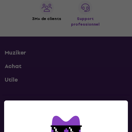
3M+ de clients
Support
professionnel
Muziker
Achat
Utile
Contacts
Contacte nous