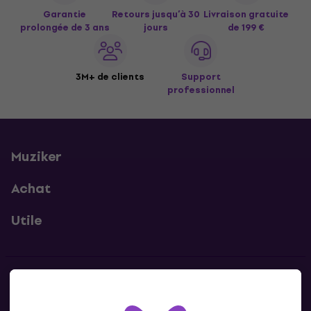
Garantie
Retours jusqu’à 30
Livraison gratuite
prolongée de 3 ans
jours
de 199 €
3M+ de clients
Support
professionnel
Muziker
Achat
Utile
Contacts