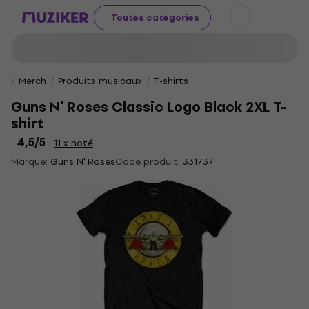
Toutes catégories
Merch
Produits musicaux
T-shirts
Guns N' Roses Classic Logo Black 2XL T-
shirt
4,5
/5
11 x noté
Marque:
Guns N' Roses
Code produit:
331737