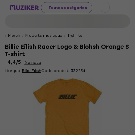
Toutes catégories
Merch
Produits musicaux
T-shirts
Billie Eilish Racer Logo & Blohsh Orange S
T-shirt
4,4
/5
6 x noté
Marque:
Billie Eilish
Code produit:
332234