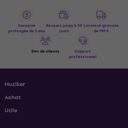
Garantie
Retours jusqu’à 30
Livraison gratuite
prolongée de 3 ans
jours
de 199 €
3M+ de clients
Support
professionnel
Muziker
Achat
Utile