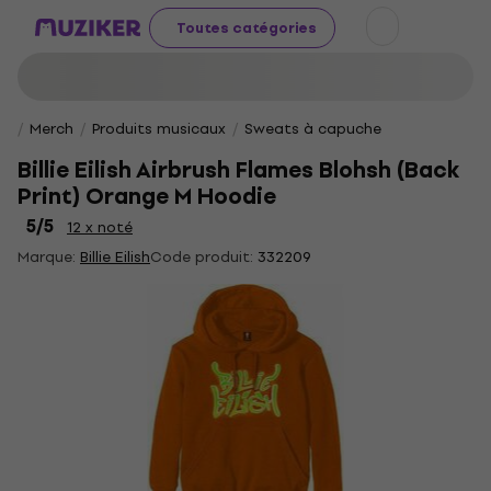
Toutes catégories
Merch
Produits musicaux
Sweats à capuche
Billie Eilish Airbrush Flames Blohsh (Back
Print) Orange M Hoodie
5
/5
12 x noté
Marque:
Billie Eilish
Code produit:
332209