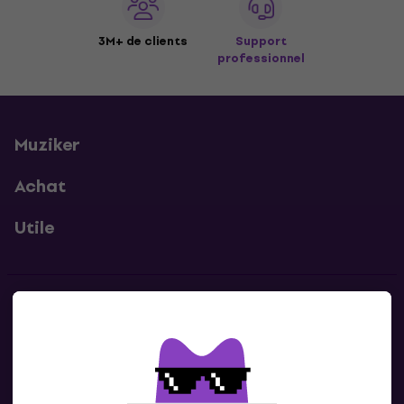
3M+ de clients
Support
professionnel
Muziker
Achat
Utile
Contacts
Contacte nous