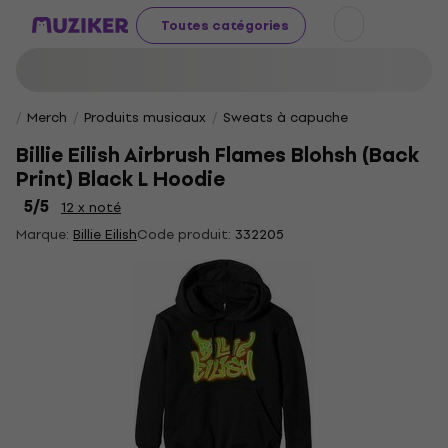
Toutes catégories
Merch
Produits musicaux
Sweats à capuche
Billie Eilish Airbrush Flames Blohsh (Back
Print) Black L Hoodie
5
/5
12 x noté
Marque:
Billie Eilish
Code produit:
332205