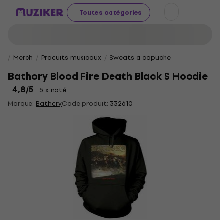
Toutes catégories
Merch
Produits musicaux
Sweats à capuche
Bathory Blood Fire Death Black S Hoodie
4,8
/5
5 x noté
Marque:
Bathory
Code produit:
332610