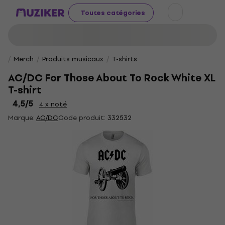
Toutes catégories
Merch
Produits musicaux
T-shirts
AC/DC For Those About To Rock White XL
T-shirt
4,5
/5
4 x noté
Marque:
AC/DC
Code produit:
332532