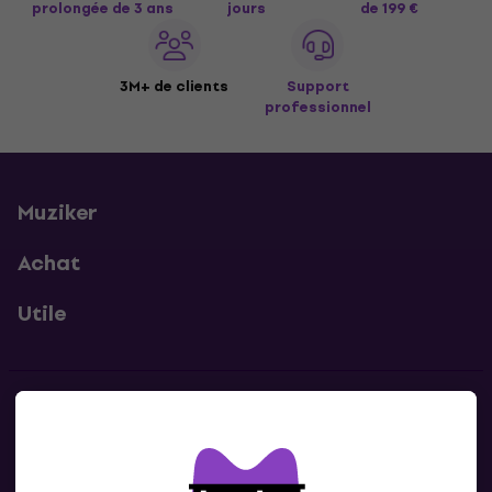
prolongée de 3 ans
jours
de 199 €
3M+ de clients
Support
professionnel
Muziker
Achat
Utile
Contacts
Contacte nous