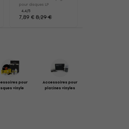
disques LP
pour disques LP
4,7
/5
12,90 €
4,4
/5
7,89 €
8,29 €
essoires pour
Accessoires pour
isques vinyle
platines vinyles