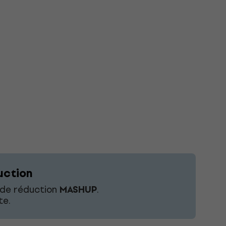
uction
e de réduction
MASHUP
.
te.