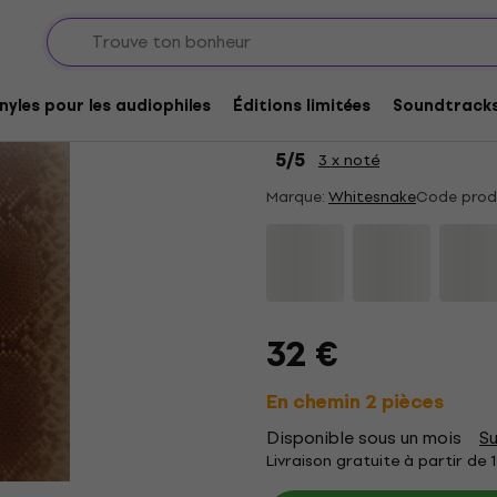
ÉDITION LIMITÉE
Whitesnake - Whites
nyles pour les audiophiles
Éditions limitées
Soundtrack
(Brown Coloured) (2 
5
/5
3 x noté
Marque:
Whitesnake
Code produ
32 €
En chemin 2 pièces
Disponible sous un mois
Su
Livraison gratuite à partir de 