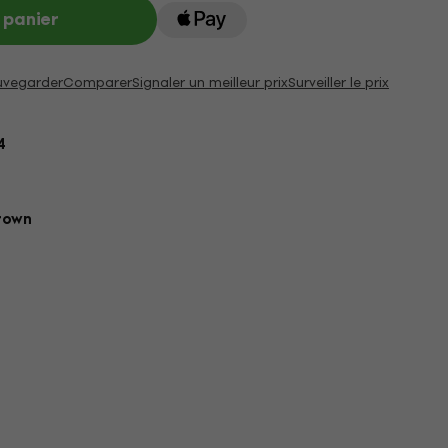
 panier
uvegarder
Comparer
Signaler un meilleur prix
Surveiller le prix
4
rown