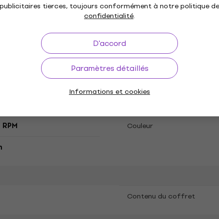
é, Édition limitée, LP
publicitaires tierces, toujours conformément à notre politique d
e
confidentialité
.
D'accord
"
Genre
Paramètres détaillés
 Metal
Hard Rock
,
Année de sortie
Informations et cookies
.2024
Label discographique
3 RPM
Couleur
n
Contenu du coffret