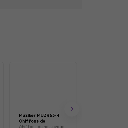
Muziker MUZR63-4
Muziker MUZR01
Chiffons de
Brosser
nettoyage pour
Chiffons de nettoyage
Brosse pour disque