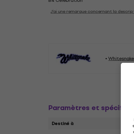
B4 Celebration
J'ai une remarque concernant la descrip
Whitesnake 
Paramètres et spécifica
Destiné à