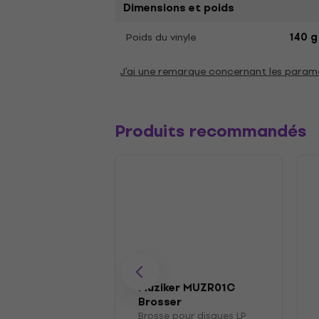
Dimensions et poids
Poids du vinyle
140 g
J'ai une remarque concernant les param
Produits recommandés
Muziker MUZR01C
Brosser
Brosse pour disques LP