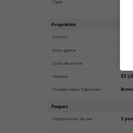
Type
Color
disqu
Propriétés
LP
12
Format
,
Glam
Sous-genre
Date de sortie
04.10
Vitesse
33 1/
Couleur selon fabricant
Brow
Paquet
Composition du set
2 pcs