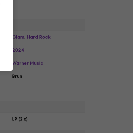
e
Glam
Hard Rock
,
2024
Warner Music
Brun
LP (2 x)