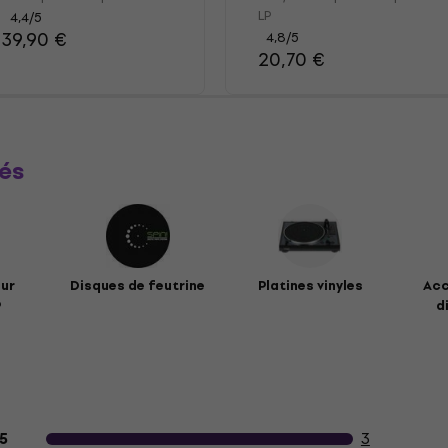
LP
4,4
/5
39,90 €
4,8
/5
20,70 €
és
ur
Disques de feutrine
Platines vinyles
Acc
P
d
Avis des clients sur le produit
3
5