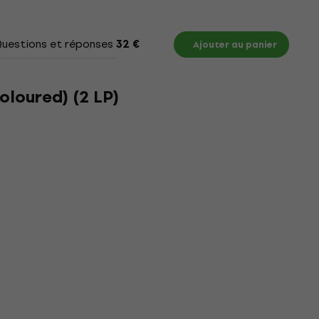
uestions et réponses
Documents
32 €
Ajouter au panier
loured) (2 LP)