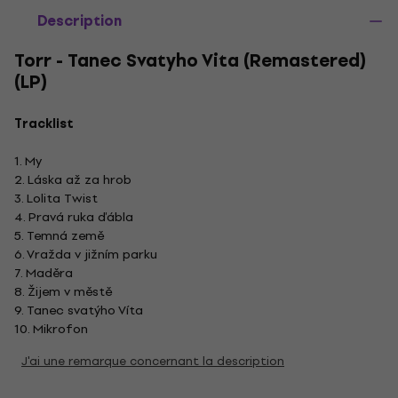
Description
Torr - Tanec Svatyho Vita (Remastered)
(LP)
Tracklist
1. My
2. Láska až za hrob
3. Lolita Twist
4. Pravá ruka ďábla
5. Temná země
6. Vražda v jižním parku
7. Maděra
8. Žijem v městě
9. Tanec svatýho Víta
10. Mikrofon
J'ai une remarque concernant la description