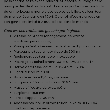
passionnant et relaxant, musical et détaillé, à l'image de la
musique des Beatles. Ils sont donc des partenaires parfaits
du crime. L'œuvre montre des copies de billets de leur tour
du monde légendaire en 1964. Ce chef-d'œuvre unique en
son genre est limité à 2 500 pièces dans le monde.
Ceci est une traduction générée par logiciel:
Vitesse: 33, 45/78 (changement de vitesse
électronique / manuel)
Principe d'entraînement: entraînement par courroie
Plateau: plateau en acrylique de 300 mm
Roulement secteur: acier inoxydable
Pleurage et scintillement: 33: ± 0,19% 45: ± 0,17
Dérive de vitesse: 33: ± 0,60% 45: ± 0,70%
Signal sur bruit: 68 dB
Bras de lecture: 8,6 po, carbone
Longueur effective du bras: 218,5 mm
Masse effective du bras: 6,0 g
Surplomb: 18,5 mm
Force d'appui: 10-30 mN
Accessoires inclus: alimentation 15 volts DC / 1,6A,
cache anti-poussière