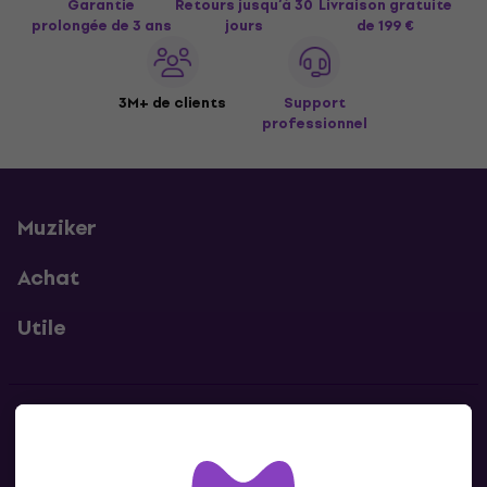
Garantie
Retours jusqu’à 30
Livraison gratuite
prolongée de 3 ans
jours
de 199 €
3M+ de clients
Support
professionnel
Muziker
Achat
Utile
Contacts
Contacte nous