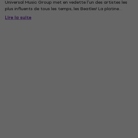
Universal Music Group met en vedette l’un des artistes les
plus influents de tous les temps, les Beatles! La platine
utilisée est l’une des platines audiophiles les plus vendues au
Lire la suite
monde: Debut Carbon Esprit SB! Il comporte des
composants...