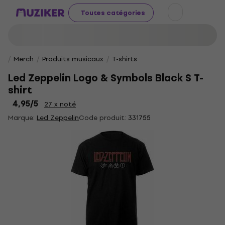
Toutes catégories
Merch
Produits musicaux
T-shirts
Led Zeppelin Logo & Symbols Black S T-
shirt
4,95
/5
27 x noté
Marque:
Led Zeppelin
Code produit:
331755