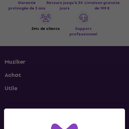
Garantie
Retours jusqu’à 30
Livraison gratuite
prolongée de 3 ans
jours
de 199 €
3M+ de clients
Support
professionnel
Muziker
Achat
Utile
Contacts
Contacte nous