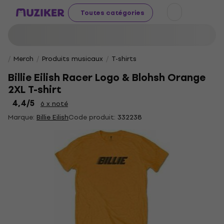
Toutes catégories
Merch
Produits musicaux
T-shirts
Billie Eilish Racer Logo & Blohsh Orange
2XL T-shirt
4,4
/5
6 x noté
Marque:
Billie Eilish
Code produit:
332238