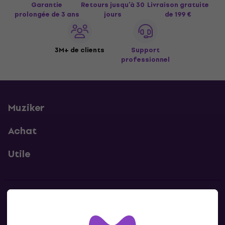
Garantie
Retours jusqu’à 30
Livraison gratuite
prolongée de 3 ans
jours
de 199 €
3M+ de clients
Support
professionnel
Muziker
Achat
Utile
Contacts
Contacte nous