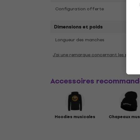
Configuration offerte
Offr
Dimensions et poids
Long
Longueur des manches
J'ai une remarque concernant les param
Accessoires recommand
Hoodies musicales
Chapeaux mus