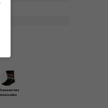
e
haussettes
musicales