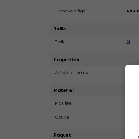
Tranche d'âge
Adult
Taille
M
Taille
Propriétés
Artiste / Thème
Billie 
Matériel
Matière
Coto
Coupe
Coupe
Paquet