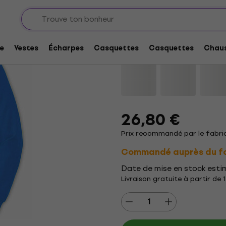
Billie Eilish Manonma
e
Vestes
Écharpes
Casquettes
Casquettes
Chaus
Marque:
Billie Eilish
Code produit
26,80 €
Prix recommandé par le fabric
Commandé auprès du fou
Date de mise en stock esti
Livraison gratuite à partir de 