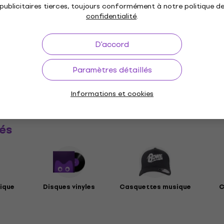
publicitaires tierces, toujours conformément à notre politique d
e standard
confidentialité
.
D'accord
ues
Paramètres détaillés
ètres
Informations et cookies
és
ique
Disques vinyles
Casquettes musique
C