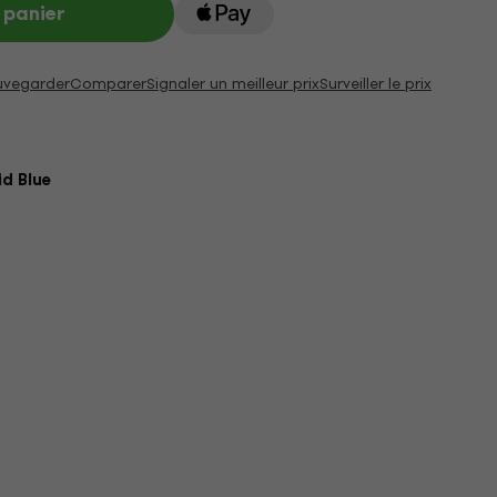
 panier
uvegarder
Comparer
Signaler un meilleur prix
Surveiller le prix
id Blue