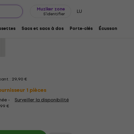
Idée de cadeau
FAQ
Muziker Blog
Muziker zone
LU
S'identifier
n Mid Blue M T-shirt
settes
Sacs et sacs à dos
Porte-clés
Écussons/badg
:
332220
ant : 29,90 €
rnisseur 1 pièces
mée -
Surveiller la disponibilité
199 €