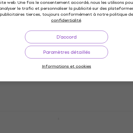
site web. Une fois le consentement accordé, nous les utilisons pou
analyser le trafic et personnaliser la publicité sur des plateforme
Dunlop 421R 0.73 Ultex Médiators
publicitaires tierces, toujours conformément à notre politique d
confidentialité
.
Médiators
4,8
/5
0,99 €
D'accord
En stock
Paramètres détaillés
Dunlop 44R 0.38 Nylon Standard
Informations et cookies
Médiators
Médiators
4,7
/5
0,79 €
En stock
Dunlop 5200 Support de médiators
Support de médiators
4,7
/5