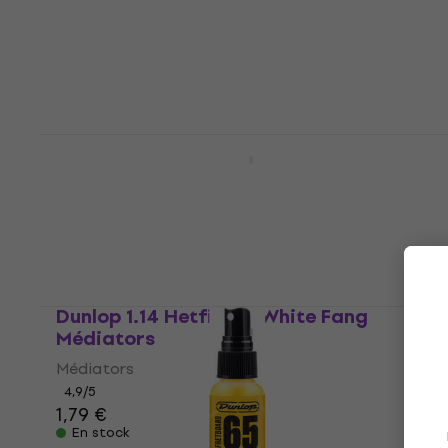
Médiators
4,7
/5
0,79 €
En stock
Dunlop 471R 3 N Nylon Max Grip Jazz III
Médiators
Médiators
4,7
/5
0,99 €
1,09 €
En stock
Dunlop 1.14 Hetfield's White Fang
Médiators
Médiators
4,9
/5
1,79 €
En stock