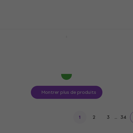
6,99 €
7,09 €
En stock
Dunlop 44R 0.88 Nylon Standard
Médiators
Médiators
4,7
/5
0,79 €
0,89 €
En stock
Montrer plus de produits
2
3
...
34
1