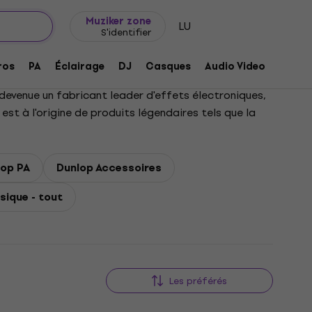
Idée de cadeau
FAQ
Muziker Blog
Muziker zone
LU
S'identifier
ros
PA
Éclairage
DJ
Casques
Audio Video
Acces
s devenue un fabricant leader d'effets électroniques,
st à l'origine de produits légendaires tels que la
lop PA
Dunlop Accessoires
sique - tout
Les préférés