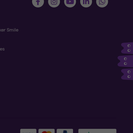
ker Smile
tes