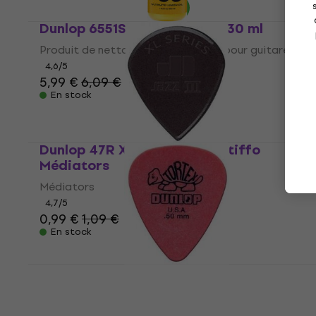
Dunlop 6551SI Lemon Oil 1oz 30 ml
Produit de nettoyage et entretien pour guitares
4,6
/5
5,99 €
6,09 €
En stock
Dunlop 47R XL S Jazz III XL Stiffo
Médiators
Médiators
4,7
/5
0,99 €
1,09 €
En stock
Dunlop 418R 0.50 Tortex Standard
Médiators
Médiators