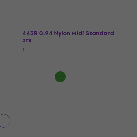
12,30 €
En stock
Dunlop 443R 0.94 Nylon Midi Standard
Médiators
Médiators
4,8
/5
0,79 €
En stock