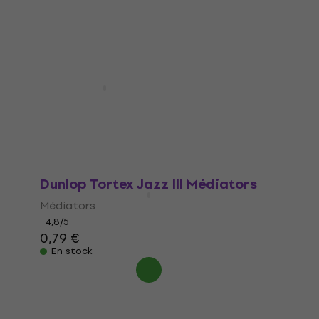
4,8
/5
0,79 €
0,89 €
En stock
Dunlop 7700 Kazoo
Kazoo
4,3
/5
3,69 €
En stock
Dunlop Tortex Jazz III Médiators
Médiators
4,8
/5
0,79 €
En stock