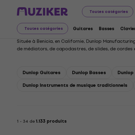
Dunlop
Toutes catégories
Guitares
Basses
Clavie
Toutes catégories
Située à Benicia, en Californie, Dunlop Manufacturing
de médiators, de capodastres, de slides, de cordes e
wah-wah Crybaby et les médiators Tortex.
Dunlop Guitares
Dunlop Basses
Dunlop 
Dunlop Instruments de musique traditionnels
1 - 34 de
1.133 produits