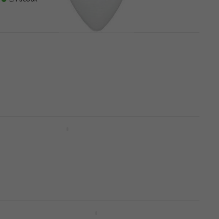
Dunlop 44R 0.46 Nylon Standard
Médiators
Médiators
4,7
/5
0,79 €
En stock
Dunlop 449R 0.73 Médiators
Médiators
4,7
/5
0,79 €
0,89 €
En stock
Dunlop 418R 0.88 Tortex Standard
Médiators