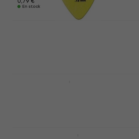
0,79 €
En stock
Dunlop 418R 0.73 Tortex Standard
Médiators
Médiators
4,8
/5
0,79 €
En stock
Dunlop 5006 Support de médiators
Support de médiators
4,4
/5
5,99 €
6,09 €
En stock
Dunlop 449R 0.88 Max Grip Standard
Médiators