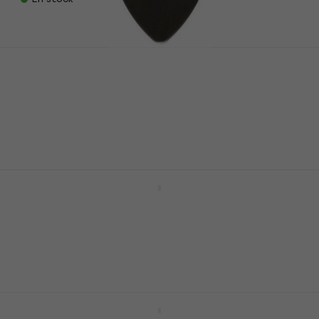
Dunlop 449R 1.00 Max Grip Standard
Médiators
Médiators
4,7
/5
0,79 €
En stock
Dunlop PH 112R 1.14 James Hetfield
Médiators
Médiators
4,8
/5
1,79 €
En stock
Dunlop 443R 0.67 Nylon Midi Standard
Médiators