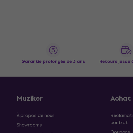
Garantie prolongée de 3 ans
Retours jusqu’
Muziker
Achat
À propos de nous
Réclamati
contrat
Showrooms
Coupons