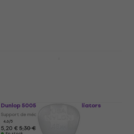
Dunlop 443R 0.53 Nylon Midi Standard
Médiators
Médiators
4,8
/5
0,79 €
En stock
Dunlop 5005 Support de médiators
Support de médiators
4,6
/5
5,20 €
5,30 €
En stock