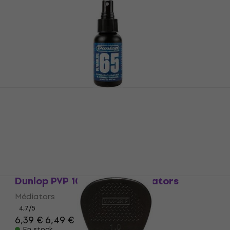
Dunlop 6582 60 ml
Produit de nettoyage et entretien pour guitares
4,5
/5
11,30 €
En stock
Dunlop PVP 102 Variety Médiators
Médiators
4,7
/5
6,39 €
6,49 €
En stock