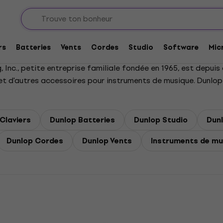
rs
Batteries
Vents
Cordes
Studio
Software
Mic
, Inc., petite entreprise familiale fondée en 1965, est depui
t d'autres accessoires pour instruments de musique. Dunlop e
Claviers
Dunlop Batteries
Dunlop Studio
Dun
Dunlop Cordes
Dunlop Vents
Instruments de mu