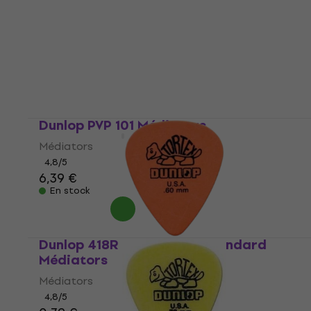
Dunlop PVP 101 Médiators
Médiators
4,8
/5
6,39 €
En stock
Dunlop 418R 0.60 Tortex Standard
Médiators
Médiators
4,8
/5