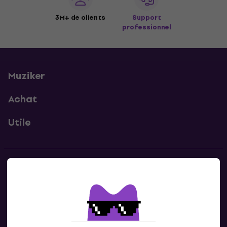
3M+ de clients
Support
professionnel
Muziker
Achat
Utile
Contacts
Contacte nous