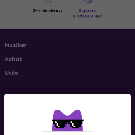
3M+ de clients
Support
professionnel
Muziker
Achat
Utile
Contacts
Contacte nous