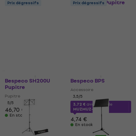
Bespeco PX1 Pupitre
Prix dégressifs
Prix dégressifs
Bespeco BP04X
Pupitre
Pupitre
4,8
/5
61,80 €
Pupitre
En stock
4,8
/5
26,10 €
En stock
Prix dégressifs
Prix dégressifs
Bespeco SH200U
Bespeco BPS
Pupitre
Accessoire
Pupitre
3,5
/5
5
/5
3,72 €
avec le code
46,70 €
MUZMUZ-20
En stock
4,74 €
En stock