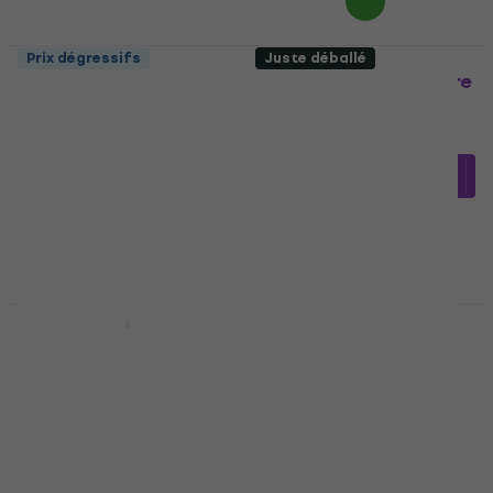
Prix dégressifs
Juste déballé
Bespeco BP 1 EXN
Bespeco MS3A Pupitre
Pupitre
Pupitre
Pupitre
3
/5
4,4
/5
38,25 €
avec le code
MUZMUZ-25
23,31 €
avec le code
MUZMUZ-10
54,59 €
25,90 €
En stock
En stock
Déjà utilisé
Déjà utilisé
Bespeco PX1A
Bespeco MS 3 P
Pupitre (Juste
Accessoire
déballé)
3,5
/5
Pupitre
22,17 €
avec le code
35,60 €
37,20 €
MUZMUZ-5
En stock
24 €