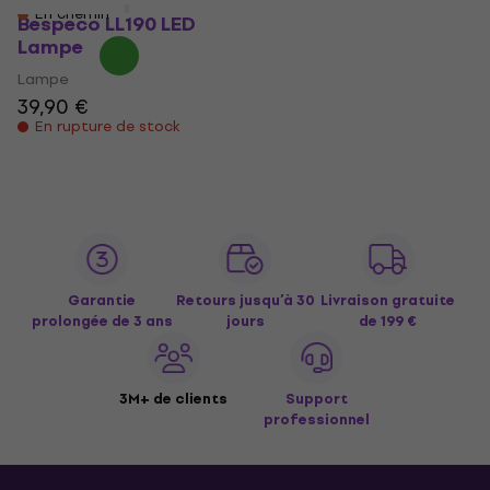
En chemin
Bespeco LL190 LED
Lampe
Lampe
39,90 €
En rupture de stock
Garantie
Retours jusqu’à 30
Livraison gratuite
prolongée de 3 ans
jours
de 199 €
3M+ de clients
Support
professionnel