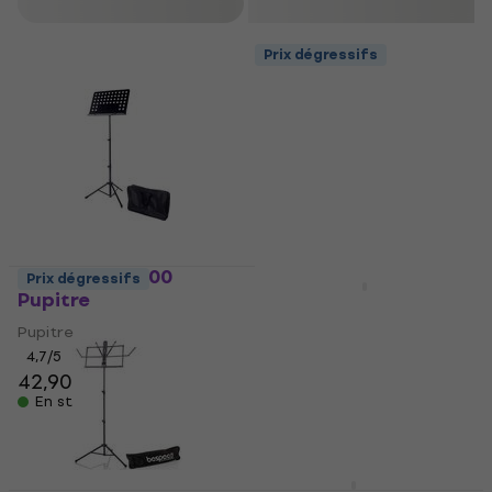
Filtrer
Prix dégressifs
Bespeco BAS100
Prix dégressifs
Pupitre
Bespeco BP01X
Pupitre
Pupitre
4,7
/5
Pupitre
42,90 €
4,8
/5
En stock
16,90 €
En stock