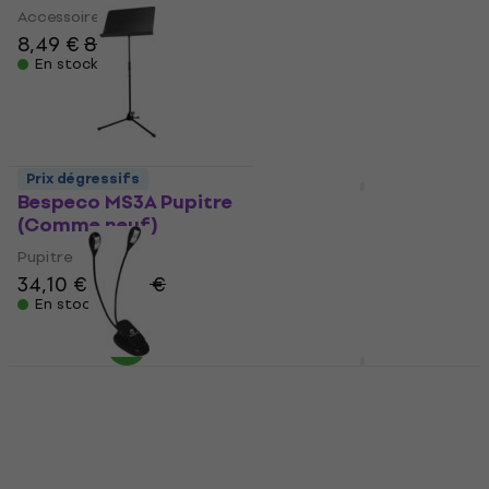
Accessoire
Pupitre
8,49 €
8,99 €
34,10 €
35,40 €
En stock
En stock
Prix dégressifs
Bespeco MS3A Pupitre
Bespeco MS 3 P
(Comme neuf)
Pupitre
Pupitre
Pupitre
34,10 €
35,40 €
4,6
/5
45,50 €
En stock
Sur commande
uniquement
Bespeco MSS 2
Pupitre
Bespeco LL24 Lampe
Pupitre
Lampe
42,90 €
4,7
/5
17,20 €
En rupture de stock