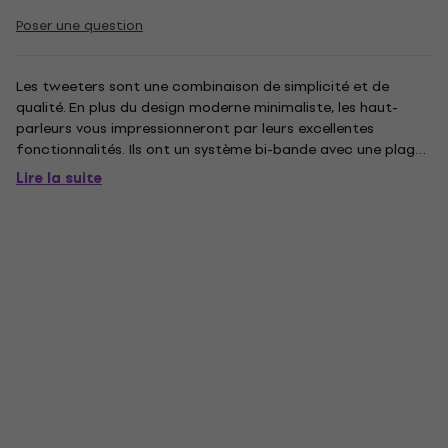
Poser une question
Les tweeters sont une combinaison de simplicité et de
qualité. En plus du design moderne minimaliste, les haut-
parleurs vous impressionneront par leurs excellentes
fonctionnalités. Ils ont un système bi-bande avec une plage
de fréquence de 55 Hz - 20 kHz, une impédance de 8 ohms
Lire la suite
et une sensibilité de 89 dB. La construction de qualité
fournit un...