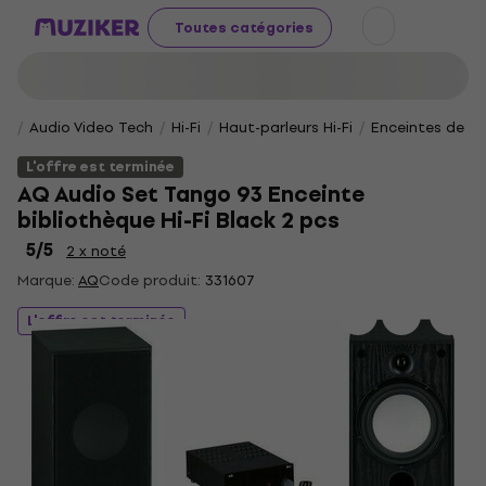
Toutes catégories
Audio Video Tech
Hi-Fi
Haut-parleurs Hi-Fi
Enceintes de bib
L'offre est terminée
AQ Audio Set Tango 93 Enceinte
bibliothèque Hi-Fi Black 2 pcs
5
/5
2 x noté
Marque:
AQ
Code produit:
331607
L'offre est terminée