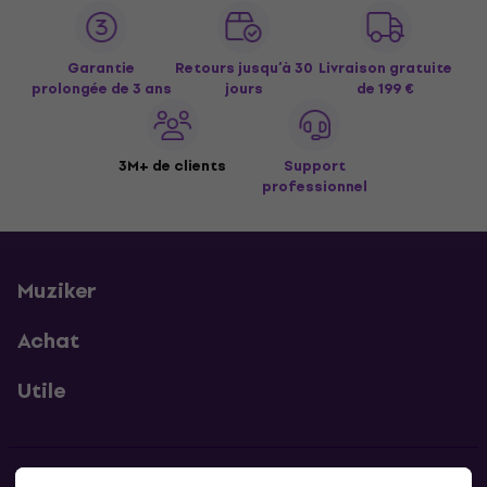
Garantie
Retours jusqu’à 30
Livraison gratuite
prolongée de 3 ans
jours
de 199 €
3M+ de clients
Support
professionnel
Muziker
Achat
Utile