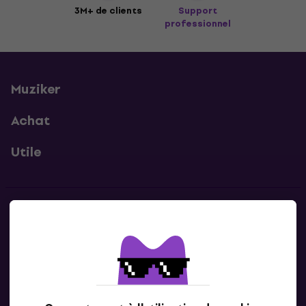
3M+ de clients
Support
professionnel
Muziker
Achat
Utile
Contacts
Contacte nous