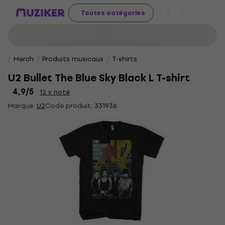
Toutes catégories
Merch
Produits musicaux
T-shirts
U2 Bullet The Blue Sky Black L T-shirt
4,9
/5
12 x noté
Marque:
U2
Code produit:
331936