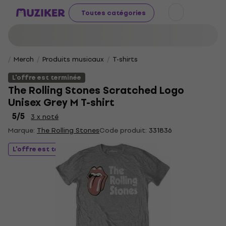
Toutes catégories
Merch
Produits musicaux
T-shirts
L'offre est terminée
The Rolling Stones Scratched Logo
Unisex Grey M T-shirt
5
/5
3 x noté
Marque:
The Rolling Stones
Code produit:
331836
L'offre est terminée