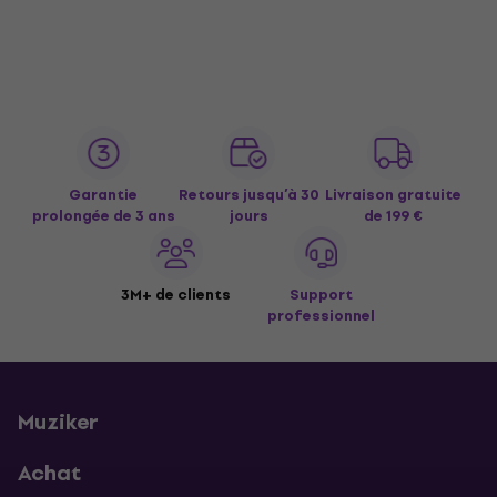
Garantie
Retours jusqu’à 30
Livraison gratuite
prolongée de 3 ans
jours
de 199 €
3M+ de clients
Support
professionnel
Muziker
Achat