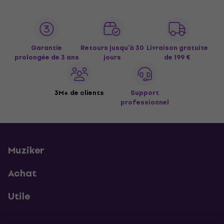
Garantie
Retours jusqu’à 30
Livraison gratuite
prolongée de 3 ans
jours
de 199 €
3M+ de clients
Support
professionnel
Muziker
Achat
Utile