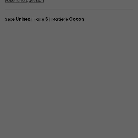
Poser une question
Sexe
Unisex
| Taille
S
| Matière
Coton