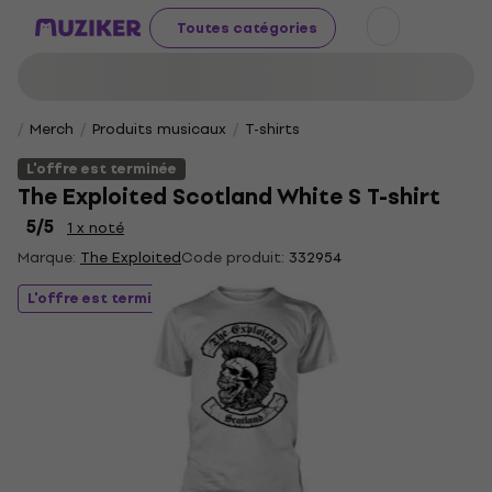
Toutes catégories
Merch
Produits musicaux
T-shirts
L'offre est terminée
The Exploited Scotland White S T-shirt
5
/5
1 x noté
Marque:
The Exploited
Code produit:
332954
L'offre est terminée