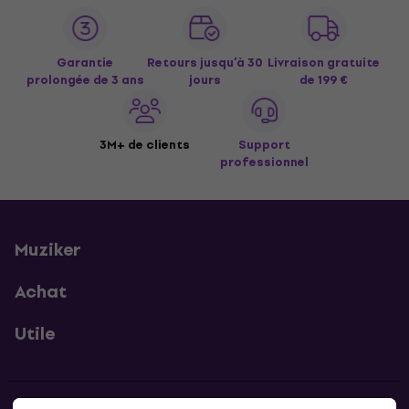
Garantie
Retours jusqu’à 30
Livraison gratuite
prolongée de 3 ans
jours
de 199 €
3M+ de clients
Support
professionnel
Muziker
Achat
Utile