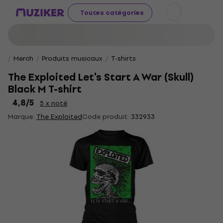
Toutes catégories
Merch
Produits musicaux
T-shirts
The Exploited Let's Start A War (Skull)
Black M T-shirt
4,8
/5
5 x noté
Marque:
The Exploited
Code produit:
332933