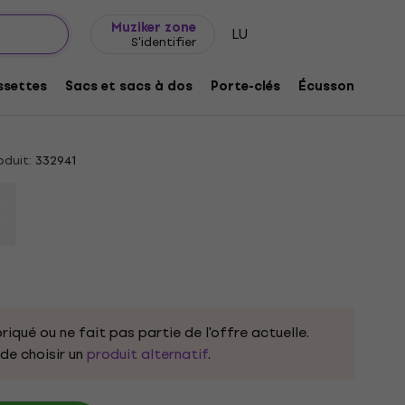
Idée de cadeau
FAQ
Muziker Blog
Muziker zone
LU
S'identifier
Start A War... (Said Maggie One Day)
settes
Sacs et sacs à dos
Porte-clés
Écussons/badg
duit:
332941
riqué ou ne fait pas partie de l'offre actuelle.
e choisir un
produit alternatif
.