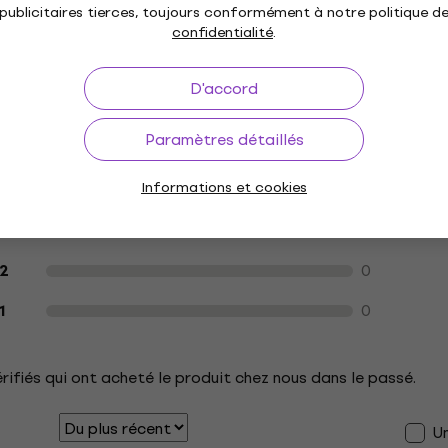
publicitaires tierces, toujours conformément à notre politique d
confidentialité
.
D'accord
Paramètres détaillés
Avis des clients sur le produit
2
5
Informations et cookies
0
4
0
3
0
2
0
1
érifiés qui ont acheté le produit chez nous dans le passé.
U