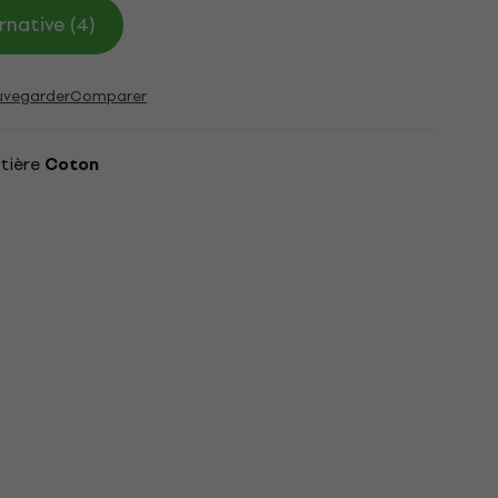
rnative (4)
uvegarder
Comparer
tière
Coton