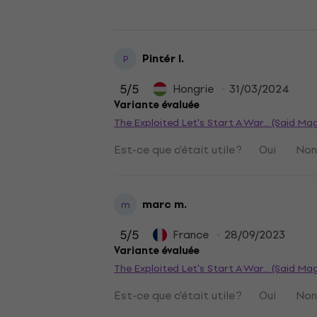
Pintér I.
P
5
/5
Hongrie
31/03/2024
Variante évaluée
The Exploited Let's Start A War... (Said Ma
Est-ce que c'était utile ?
Oui
No
marc m.
m
5
/5
France
28/09/2023
Variante évaluée
The Exploited Let's Start A War... (Said Ma
Est-ce que c'était utile ?
Oui
No