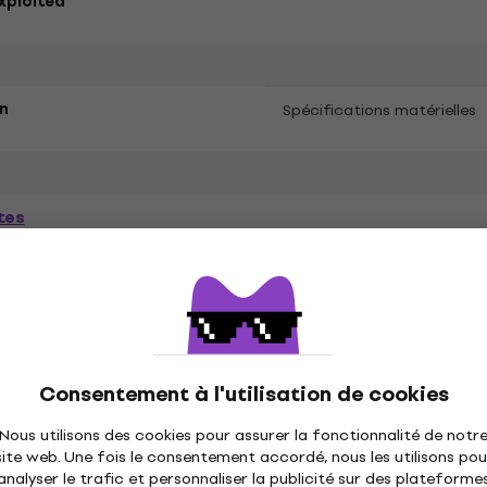
xploited
n
Spécifications matérielles
tes
ètres
és
Consentement à l'utilisation de cookies
Nous utilisons des cookies pour assurer la fonctionnalité de notr
site web. Une fois le consentement accordé, nous les utilisons pou
analyser le trafic et personnaliser la publicité sur des plateforme
ique
Disques vinyles
Casquettes musique
C