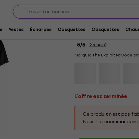
L'offre est terminée
The Exploited Let's 
e
Vestes
Écharpes
Casquettes
Casquettes
Chaus
Black 2XL T-shirt
5
/5
2 x noté
Marque:
The Exploited
Code pro
L'offre est terminée
Ce produit n'est pas fab
Nous te recommandons d