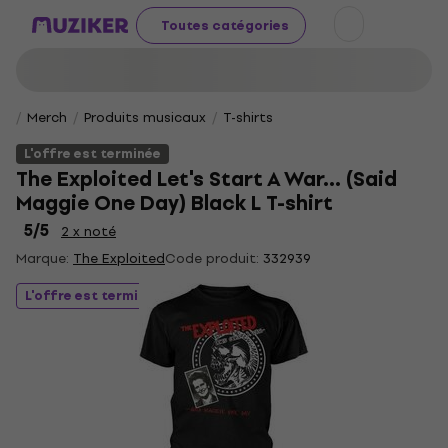
Toutes catégories
Merch
Produits musicaux
T-shirts
L'offre est terminée
The Exploited Let's Start A War... (Said
Maggie One Day) Black L T-shirt
5
/5
2 x noté
Marque:
The Exploited
Code produit:
332939
L'offre est terminée