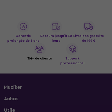
Garantie
Retours jusqu’à 30
Livraison gratuite
prolongée de 3 ans
jours
de 199 €
3M+ de clients
Support
professionnel
Muziker
Achat
Utile