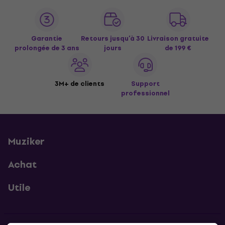
Garantie
Retours jusqu’à 30
Livraison gratuite
prolongée de 3 ans
jours
de 199 €
3M+ de clients
Support
professionnel
Muziker
Achat
Utile