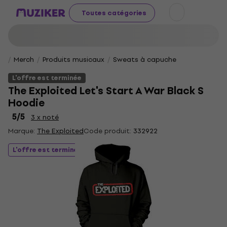
Toutes catégories
Merch
Produits musicaux
Sweats à capuche
L'offre est terminée
The Exploited Let's Start A War Black S
Hoodie
5
/5
3 x noté
Marque:
The Exploited
Code produit:
332922
L'offre est terminée