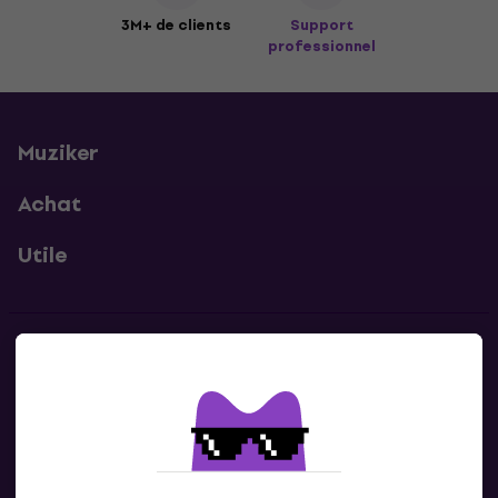
3M+ de clients
Support
professionnel
Muziker
Achat
Utile
Contacts
Contacte nous