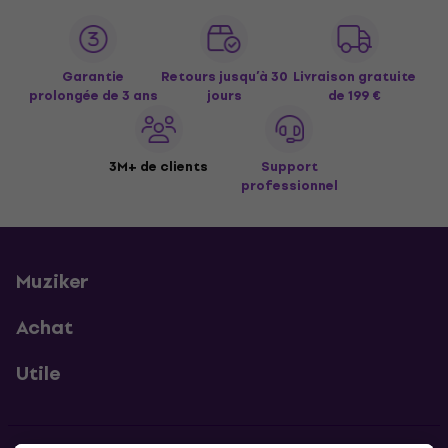
Garantie
Retours jusqu’à 30
Livraison gratuite
prolongée de 3 ans
jours
de 199 €
3M+ de clients
Support
professionnel
Muziker
Achat
Utile