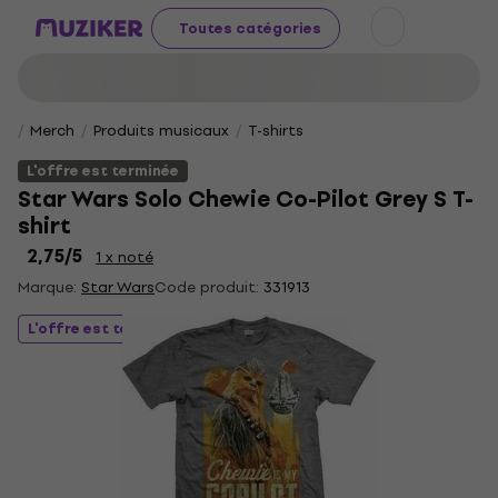
Toutes catégories
Merch
Produits musicaux
T-shirts
L'offre est terminée
Star Wars Solo Chewie Co-Pilot Grey S T-
shirt
2,75
/5
1 x noté
Marque:
Star Wars
Code produit:
331913
L'offre est terminée