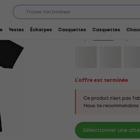
L'offre est terminée
Star Wars Episode VI
e
Vestes
Écharpes
Casquettes
Casquettes
Chaus
Marque:
Star Wars
Code produi
L'offre est terminée
Ce produit n'est pas fab
Nous te recommandons d
Sélectionner une alte