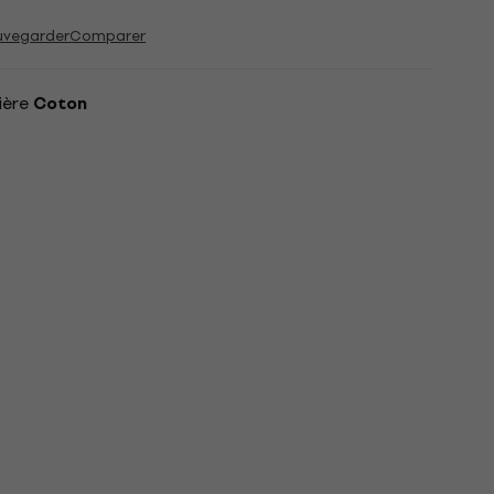
uvegarder
Comparer
ière
Coton