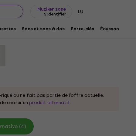
Idée de cadeau
FAQ
Muziker Blog
Muziker zone
LU
S'identifier
I Phasma & Troopers Black XL T-shirt
settes
Sacs et sacs à dos
Porte-clés
Écussons/badg
t:
331894
riqué ou ne fait pas partie de l'offre actuelle.
e choisir un
produit alternatif
.
rnative (4)