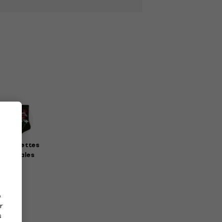
haussettes
musicales
e
r
s