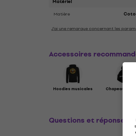
Matériel
Matière
Coto
J'ai une remarque concernant les param
Accessoires recommand
Hoodies musicales
Chapeaux mus
Questions et réponses