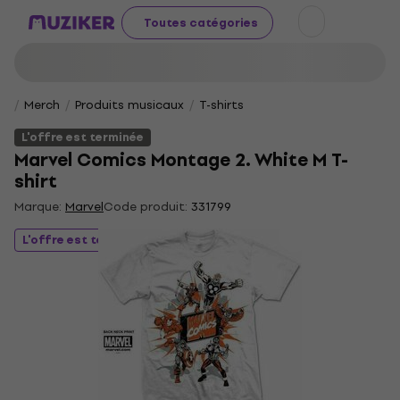
Toutes catégories
Merch
Produits musicaux
T-shirts
L'offre est terminée
Marvel Comics Montage 2. White M T-
shirt
Marque:
Marvel
Code produit:
331799
L'offre est terminée