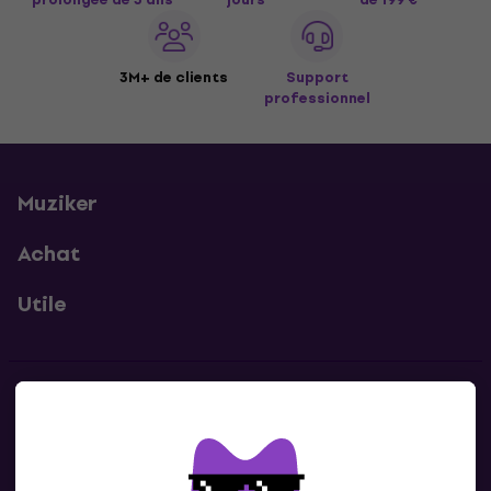
3M+ de clients
Support
professionnel
Muziker
Achat
Utile
Contacts
Contacte nous