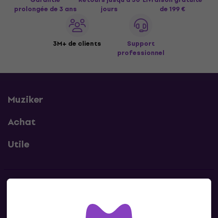
prolongée de 3 ans
jours
de 199 €
3M+ de clients
Support
professionnel
Muziker
Achat
Utile
Contacts
Contacte nous