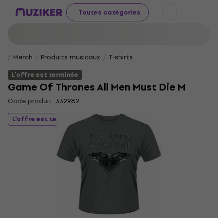
Toutes catégories
Merch
Produits musicaux
T-shirts
L'offre est terminée
Game Of Thrones All Men Must Die M
Code produit:
332982
L'offre est terminée