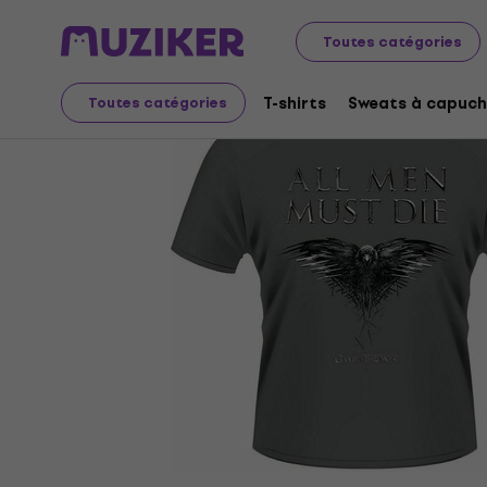
Merch
Produits musicaux
T-shirts
Toutes catégories
T-shirts
Sweats à capuch
Toutes catégories
L'offre est terminée