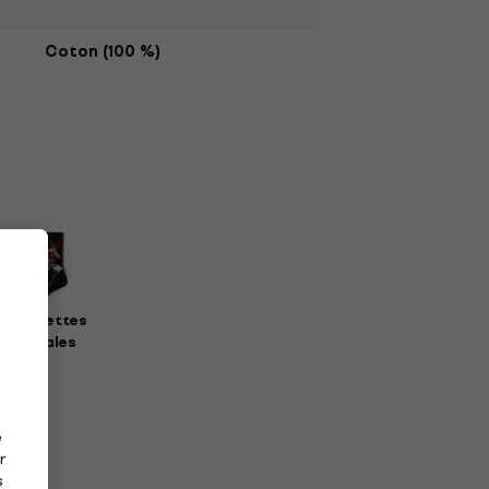
Coton (100 %)
haussettes
musicales
e
r
s