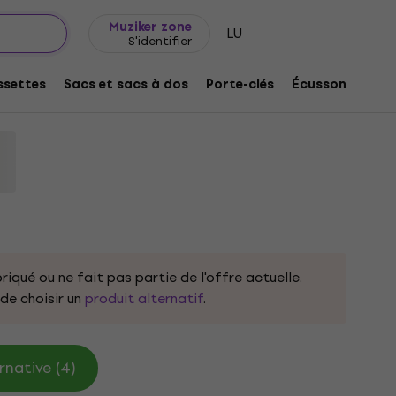
Idée de cadeau
FAQ
Muziker Blog
Muziker zone
LU
S'identifier
nust Die Grey L T-shirt
settes
Sacs et sacs à dos
Porte-clés
Écussons/badg
riqué ou ne fait pas partie de l'offre actuelle.
e choisir un
produit alternatif
.
rnative (4)