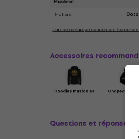
Matériel
Matière
Coto
J'ai une remarque concernant les param
Accessoires recommand
Hoodies musicales
Chapeaux mus
Questions et réponses