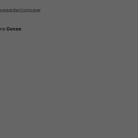
uvegarder
Comparer
ère
Coton