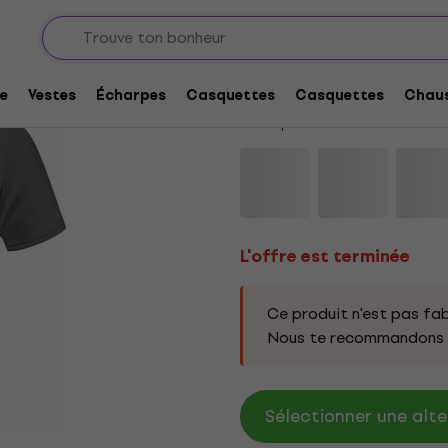
L'offre est terminée
Game Of Thrones Alle
e
Vestes
Écharpes
Casquettes
Casquettes
Chaus
Code produit:
332983
L'offre est terminée
Ce produit n'est pas fab
Nous te recommandons d
Sélectionner une alte