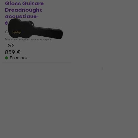
Sunburst Guitare
Gloss Guitare
Dreadnought
Dreadnought
acoustique-
acoustique-
électrique
électrique
Guitare Dreadnought
Guitare Dreadnought
acoustique-électrique
acoustique-électrique
979 €
5
/5
859 €
En stock
En stock
Epiphone 940-EGCS
Epiphone Les Paul
Étui pour guitare
Standard 50s Figured
électrique
Washed Cherry
Sunburst Guitare
Étui pour guitare électrique
électrique
4,8
/5
146 €
Guitare électrique
En stock
4,8
/5
725 €
740 €
En stock