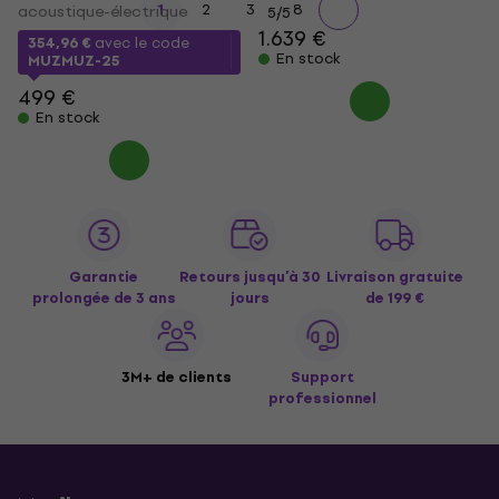
...
1
2
3
8
acoustique-électrique
5
/5
1.639 €
354,96 €
avec le code
En stock
MUZMUZ-25
499 €
En stock
Garantie
Retours jusqu’à 30
Livraison gratuite
prolongée de 3 ans
jours
de 199 €
3M+ de clients
Support
professionnel