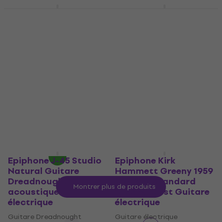
Epiphone J-45
Epiphone Moderne
Standard EC Honey
Hard Étui pour
Burst Guitare
guitare électrique
Dreadnought
Étui pour guitare électrique
acoustique-
109,07 €
avec le code
électrique
MUZMUZ-20
Guitare Dreadnought
139 €
acoustique-électrique
En stock
722 €
avec le code
MUZMUZ-15
899 €
En stock
Epiphone J-45 Studio
Epiphone Kirk
Natural Guitare
Hammett Greeny 1959
Dreadnought
Les Paul Standard
Montrer plus de produits
acoustique-
Greeny Burst Guitare
électrique
électrique
Guitare Dreadnought
Guitare électrique