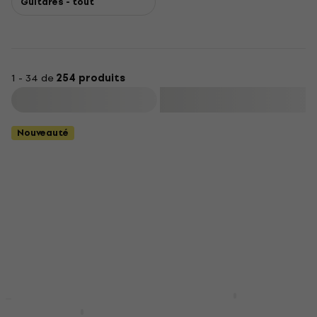
Guitares - tout
1 - 34 de
254 produits
Filtrer
Nouveauté
Epiphone Les Paul
Nouveauté