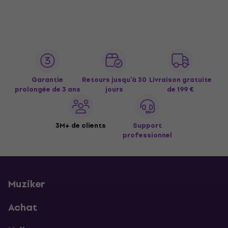
Garantie
Retours jusqu’à 30
Livraison gratuite
prolongée de 3 ans
jours
de 199 €
3M+ de clients
Support
professionnel
Muziker
Achat