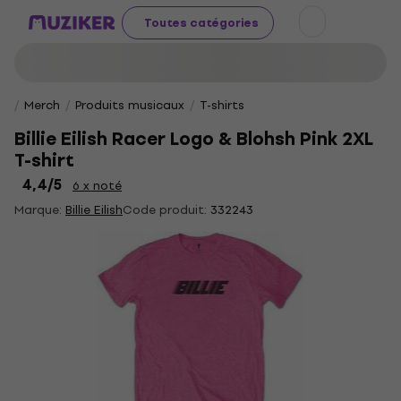
Toutes catégories
Merch
Produits musicaux
T-shirts
Billie Eilish Racer Logo & Blohsh Pink 2XL
T-shirt
4,4
/5
6 x noté
Marque:
Billie Eilish
Code produit:
332243