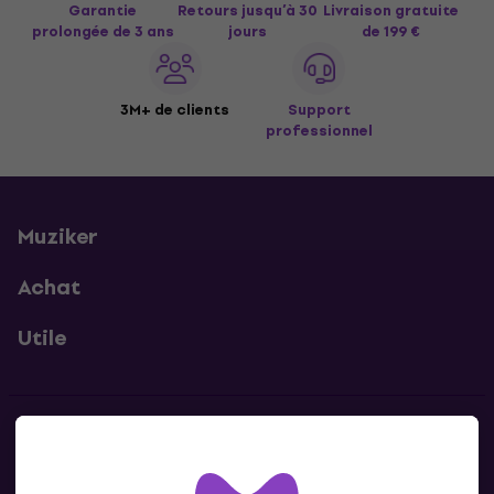
Garantie
Retours jusqu’à 30
Livraison gratuite
prolongée de 3 ans
jours
de 199 €
3M+ de clients
Support
professionnel
Muziker
Achat
Utile
Contacts
Contacte nous