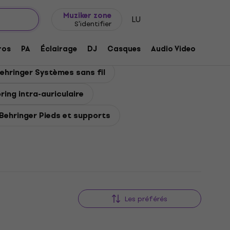
Idée de cadeau
FAQ
Muziker Blog
Muziker zone
LU
S'identifier
ros
PA
Éclairage
DJ
Casques
Audio Video
Acces
ehringer Systèmes sans fil
­ring intra-auriculaire
Behringer Pieds et supports
Les préférés
Réduction newsletter