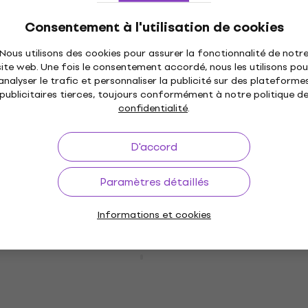
mixage analogique
Consentement à l'utilisation de cookies
Table de mixage analogique
4,7
/5
Nous utilisons des cookies pour assurer la fonctionnalité de notr
144 €
160 €
- 10 %
site web. Une fois le consentement accordé, nous les utilisons pou
En stock
analyser le trafic et personnaliser la publicité sur des plateforme
publicitaires tierces, toujours conformément à notre politique d
Behringer BA 85A Microphone de chant
confidentialité
.
dynamique
Microphone de chant dynamique
D'accord
4,6
/5
23,70 €
Paramètres détaillés
En stock
Informations et cookies
Behringer BC1200 Set de microphone
Set de microphone
4,7
/5
102 €