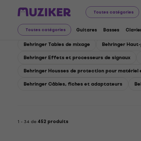
Behringer
Behringer PA
Toutes catégories
Behringer PA
Guitares
Basses
Clavie
Toutes catégories
Behringer Tables de mixage
Behringer Haut-
Behringer Effets et processeurs de signaux
Behringer Housses de protection pour matériel 
Behringer Câbles, fiches et adaptateurs
Be
1 - 34 de
452 produits