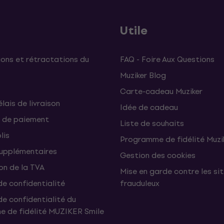
Utile
ons et rétractations du
FAQ - Foire Aux Questions
Muziker Blog
Carte-cadeau Muziker
élais de livraison
Idée de cadeau
 de paiement
Liste de souhaits
lis
Programme de fidélité Muzi
supplémentaires
Gestion des cookies
on de la TVA
Mise en garde contre les si
de confidentialité
frauduleux
de confidentialité du
 de fidélité MUZIKER Smile