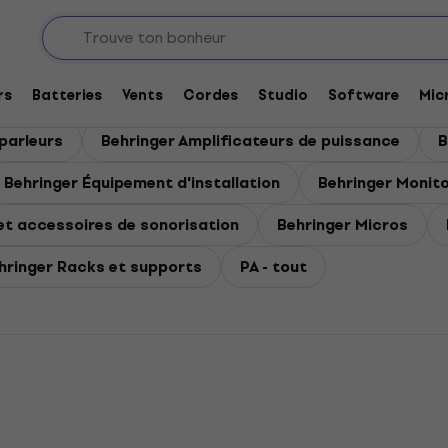
rs
Batteries
Vents
Cordes
Studio
Software
Mic
parleurs
Behringer Amplificateurs de puissance
B
Behringer Équipement d'installation
Behringer Mo­ni­to
et accessoires de sonorisation
Behringer Micros
hringer Racks et supports
PA - tout