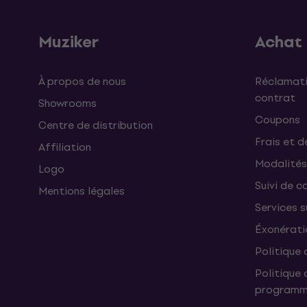
Muziker
Achat
À propos de nous
Réclamati
contrat
Showrooms
Coupons
Centre de distribution
Frais et d
Affiliation
Modalités
Logo
Suivi de co
Mentions légales
Services 
Éxonérati
Politique 
Politique 
programme