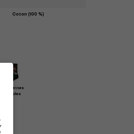
Coton (100 %)
haussettes
musicales
e
r
s