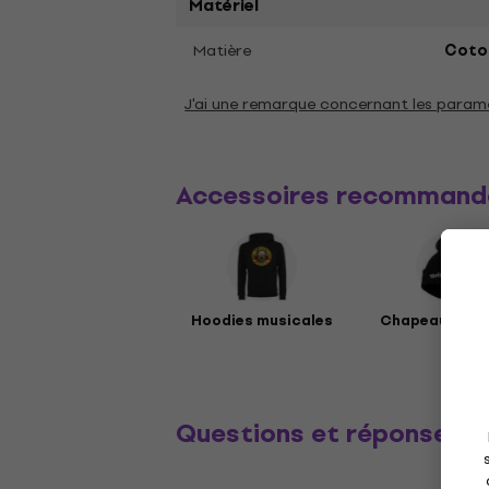
Matériel
Matière
Coto
J'ai une remarque concernant les param
Accessoires recommand
Hoodies musicales
Chapeaux mus
Questions et réponses