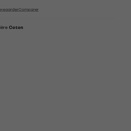
uvegarder
Comparer
ière
Coton