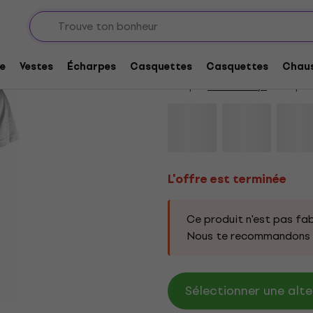
L'offre est terminée
Beastie Boys Solid G
e
Vestes
Écharpes
Casquettes
Casquettes
Chaus
Marque:
Beastie Boys
Code prod
L'offre est terminée
Ce produit n'est pas fab
Nous te recommandons d
Sélectionner une alte