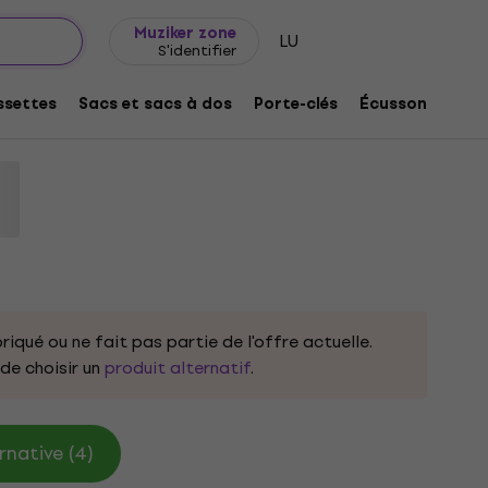
Idée de cadeau
FAQ
Muziker Blog
Muziker zone
LU
S'identifier
old Hits White XL T-shirt
settes
Sacs et sacs à dos
Porte-clés
Écussons/badg
uit:
332723
riqué ou ne fait pas partie de l'offre actuelle.
e choisir un
produit alternatif
.
rnative (4)